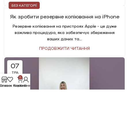
БЕЗ КАТЕГОРІЇ
Як зробити резервне копіювання на iPhone
Резервне копіювання на пристроях Apple - це дуже
важлива процедура, яка забезпечує збереження
ваших даних та...
ПРОДОВЖИТИ ЧИТАННЯ
07
ТРА
0
агазин
Список бажань
Корзина
Кабінет