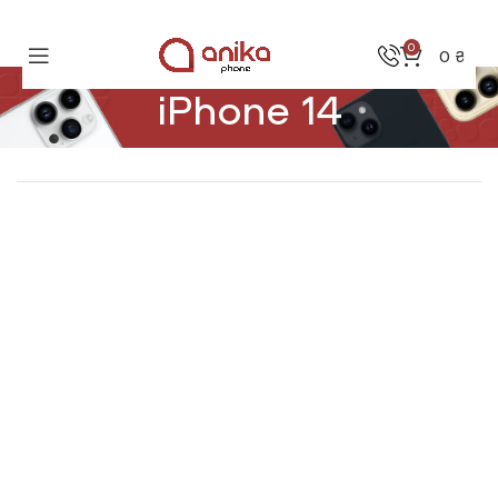
0
0
₴
iPhone 14