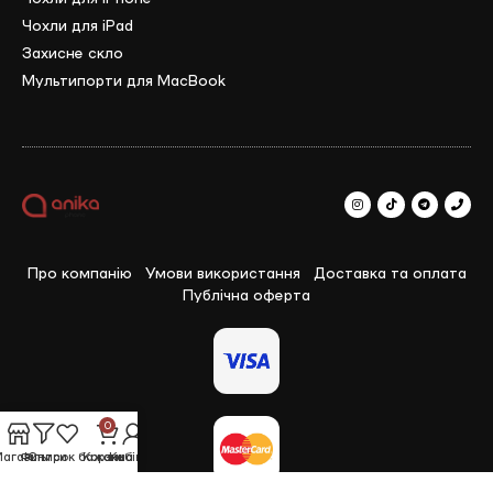
Чохли для iPad
Захисне скло
Мультипорти для MacBook
Про компанію
Умови використання
Доставка та оплата
Публічна оферта
0
агазин
Фільтри
Список бажань
Корзина
Кабінет