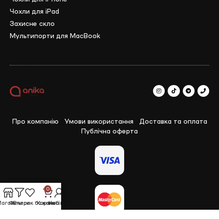
Чохли для iPad
Захисне скло
Мультипорти для MacBook
Про компанію
Умови використання
Доставка та оплата
Публічна оферта
0
агазин
Фільтри
Список бажань
Корзина
Кабінет