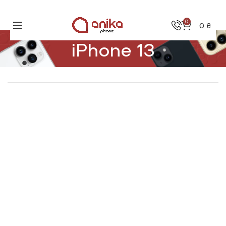
0
0
₴
iPhone 13