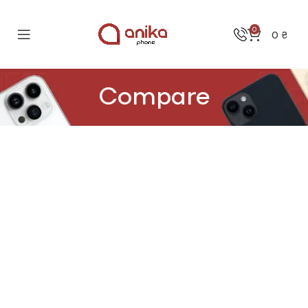
0
0
₴
Compare