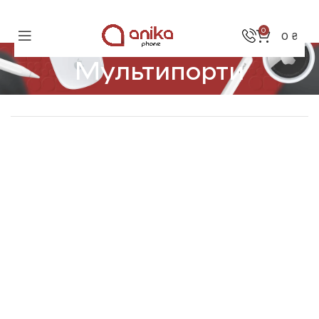
0
0
₴
Мультипорти