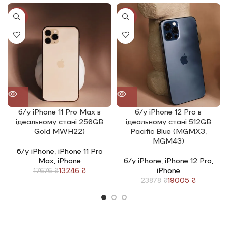
-25%
-20%
б/у iPhone 11 Pro Max в
б/у iPhone 12 Pro в
ідеальному стані 256GB
ідеальному стані 512GB
Gold MWH22)
Pacific Blue (MGMX3,
MGM43)
б/у iPhone
,
iPhone 11 Pro
Max
,
iPhone
б/у iPhone
,
iPhone 12 Pro
,
13246
₴
iPhone
17676
₴
19005
₴
23878
₴