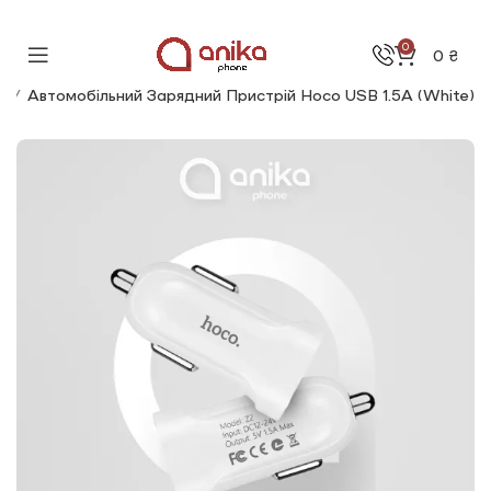
0
0
₴
і
Автомобільний Зарядний Пристрій Hoco USB 1.5А (White)