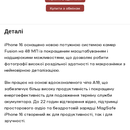
Купити з обміном
Деталі
iPhone 16 оснащено новою потужною системою камер
Fusion на 48 МП із покращеним масштабуванням і
надширокими можливостями, що дозволяє робити
фотографії високої роздільної здатності та макрознімки з
неймовірною деталізацією.
Він працює на основі вдосконаленого чіпа A18, що
забезпечує більш високу продуктивність і покращену
енергоефективність для подовження терміну служби
акумулятора. До 22 годин відтворення відео, підтримці
просторового аудіо та бездротовій зарядці MagSafe
iPhone 16 створений як для продуктивності, так і для
зручності.