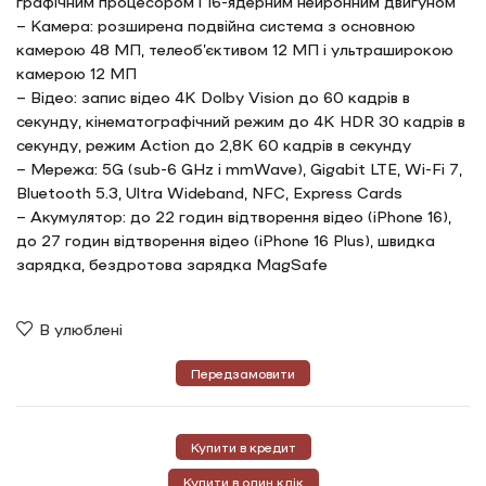
графічним процесором і 16-ядерним нейронним двигуном
– Камера: розширена подвійна система з основною
камерою 48 МП, телеоб’єктивом 12 МП і ультраширокою
камерою 12 МП
– Відео: запис відео 4K Dolby Vision до 60 кадрів в
секунду, кінематографічний режим до 4K HDR 30 кадрів в
секунду, режим Action до 2,8K 60 кадрів в секунду
– Мережа: 5G (sub-6 GHz і mmWave), Gigabit LTE, Wi-Fi 7,
Bluetooth 5.3, Ultra Wideband, NFC, Express Cards
– Акумулятор: до 22 годин відтворення відео (iPhone 16),
до 27 годин відтворення відео (iPhone 16 Plus), швидка
зарядка, бездротова зарядка MagSafe
В улюблені
Передзамовити
Купити в кредит
Купити в один клік