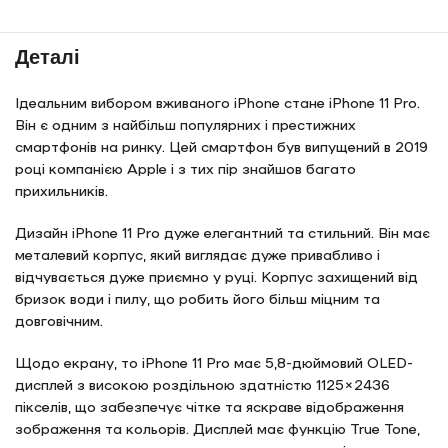
Деталі
Ідеальним вибором вживаного iPhone стане iPhone 11 Pro.
Він є одним з найбільш популярних і престижних
смартфонів на ринку. Цей смартфон був випущений в 2019
році компанією Apple і з тих пір знайшов багато
прихильників.
Дизайн iPhone 11 Pro дуже елегантний та стильний. Він має
металевий корпус, який виглядає дуже привабливо і
відчувається дуже приємно у руці. Корпус захищений від
бризок води і пилу, що робить його більш міцним та
довговічним.
Щодо екрану, то iPhone 11 Pro має 5,8-дюймовий OLED-
дисплей з високою роздільною здатністю 1125×2436
пікселів, що забезпечує чітке та яскраве відображення
зображення та кольорів. Дисплей має функцію True Tone,