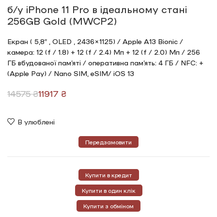
б/у iPhone 11 Pro в ідеальному стані
256GB Gold (MWCP2)
Екран ( 5,8″ , OLED , 2436×1125) / Apple A13 Bionic /
камера: 12 (f / 1.8) + 12 (f / 2.4) Мп + 12 (f / 2.0) Мп / 256
ГБ вбудованої пам’яті / оперативна пам’ять: 4 ГБ / NFC: +
(Apple Pay) / Nano SIM, eSIM/ iOS 13
14575
₴
11917
₴
В улюблені
Передзамовити
Купити в кредит
Купити в один клік
Купити з обміном