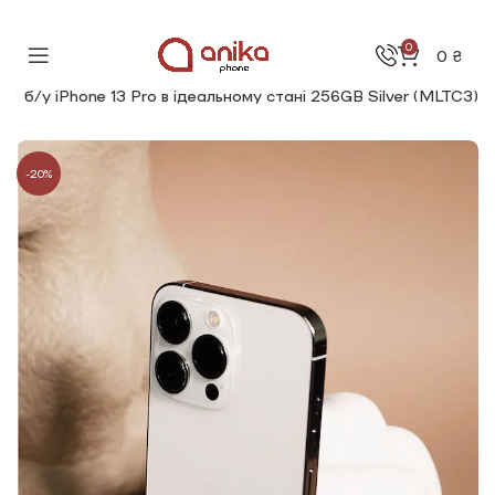
0
0
₴
o
б/у iPhone 13 Pro в ідеальному стані 256GB Silver (MLTC3)
-20%