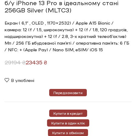
б/у iPhone 13 Pro в ідеальному стані
256GB Silver (MLTC3)
Екран ( 6,1″ , OLED , 1170×2532) / Apple A15 Bionic /
камера: 12 (f / 1.5, ширококутна) + 12 (f / 1.8, 120 градусів,
надширококутна) + 12 (f / 2.8, 3-х кратний телеоб’єктив)
Мп / 256 ГБ вбудованої пам’яті / оперативна пам’ять: 6 ГБ
/ NFC: + (Apple Pay) / Nano SIM, eSIM/ iOS 15
29194
₴
23435
₴
В улюблені
Передзамовити
Купити в кредит
Купити в один клік
Купити з обміном