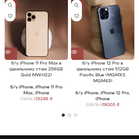
– одноразова заміна акумулятора;
-25%
-20%
– гарантійний ремонт будь-яких несправностей, крім тих,
що не покриває дана обмежена гарантія (механічні
пошкодження, крім розбиття екрану, поломки через
потрапляння вологи тощо).
– одноразова заміна екрану після розбиття
2. Швидку доставку
Опрацюємо замовлення менше ніж за 60 хвилин та
здійснимо відправку впродовж 48 годин
б/у iPhone 11 Pro Max в
б/у iPhone 12 Pro в
ідеальному стані 256GB
ідеальному стані 512GB
Gold MWH22)
Pacific Blue (MGMX3,
Також ви самостійно можете забрати замовлення у нашій
MGM43)
студії «Anika Phone» в м. Чернівці по вул. Небесної Сотні, 17
б/у iPhone
,
iPhone 11 Pro
протягом трьох днів без авансу та протягом 10 днів з
Max
,
iPhone
б/у iPhone
,
iPhone 12 Pro
,
авансом або передоплатою
13246
₴
iPhone
17676
₴
19005
₴
23878
₴
3. Обмін без меж
Легко обмінюйте свій старий ґаджет на новий з доплатою
з будь-якого міста України. Оцінка займає всього 10
хвилин