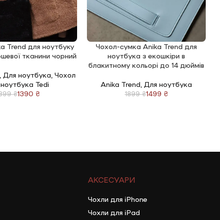
a Trend для ноутбуку
Чохол-сумка Anika Trend для
КОШИК
ДОДАТИ В КОШИК
Д
юшевої тканини чорний
ноутбука з екошкіри в
н
блакитному кольорі до 14 дюймів
,
Для ноутбука
,
Чохол
 ноутбука Tedi
Anika Trend
,
Для ноутбука
1390
₴
1499
₴
1899
₴
1899
₴
АКСЕСУАРИ
Чохли для iPhone
Чохли для iPad