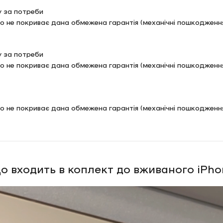
у за потреби
 що не покриває дана обмежена гарантія (механічні пошкоджен
у за потреби
 що не покриває дана обмежена гарантія (механічні пошкоджен
що не покриває дана обмежена гарантія (механічні пошкодженн
мо відправку впродовж 48 годин
о входить в коплект до вживаного iPho
дії «Anika Phone» в м. Чернівці по вул. Небесної Сотні, 17 про