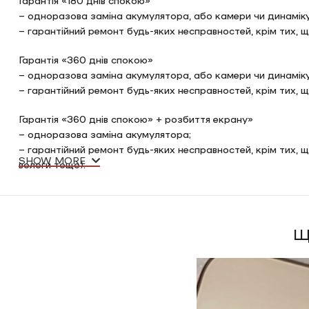
– одноразова заміна акумулятора, або камери чи динамік
– гарантійний ремонт будь-яких несправностей, крім тих,
Гарантія «360 днів спокою»
– одноразова заміна акумулятора, або камери чи динамік
– гарантійний ремонт будь-яких несправностей, крім тих,
Гарантія «360 днів спокою» + розбиття екрану»
– одноразова заміна акумулятора;
– гарантійний ремонт будь-яких несправностей, крім тих, 
SHOW MORE
вологи тощо).
– одноразова заміна екрану після розбиття
2. Швидку доставку
Опрацюємо замовлення менше ніж за 60 хвилин та здійсни
Щ
Також ви самостійно можете забрати замовлення у нашій сту
або передоплатою
3. Обмін без меж