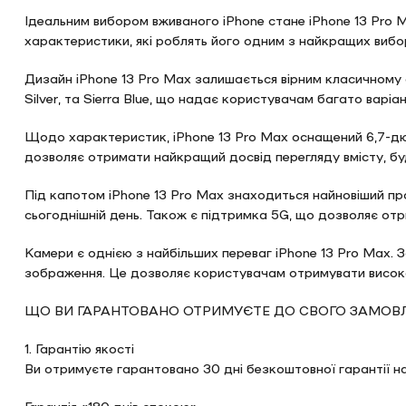
Ідеальним вибором вживаного iPhone стане iPhone 13 Pro M
характеристики, які роблять його одним з найкращих вибор
Дизайн iPhone 13 Pro Max залишається вірним класичному с
Silver, та Sierra Blue, що надає користувачам багато варіан
Щодо характеристик, iPhone 13 Pro Max оснащений 6,7-дюй
дозволяє отримати найкращий досвід перегляду вмісту, буд
Під капотом iPhone 13 Pro Max знаходиться найновіший пр
сьогоднішній день. Також є підтримка 5G, що дозволяє отр
Камери є однією з найбільших переваг iPhone 13 Pro Max. 
зображення. Це дозволяє користувачам отримувати високояк
ЩО ВИ ГАРАНТОВАНО ОТРИМУЄТЕ ДО СВОГО ЗАМОВЛ
1. Гарантію якості
Ви отримуєте гарантовано 30 дні безкоштовної гарантії н
Гарантія «180 днів спокою»