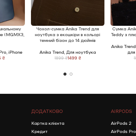
ідеальному
Чохол-сумка Anika Trend для
Сумка Anik
ДОДАТИ В КОШИК
ДОДАТИ В 
lue (MGMX3,
ноутбука з екошкіри в кольорі
Teddy з пл
темний бізон до 14 дюймів
Anika Trend
 Pro
,
iPhone
Anika Trend
,
Для ноутбука
для
5
₴
1499
₴
1899
₴
ДОДАТКОВО
AIRPODS
Картка клієнта
AirPods 2
Кредит
AirPods Pro