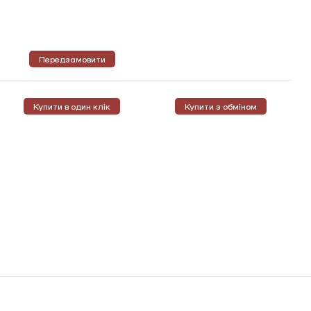
Передзамовити
Купити в один клік
Купити з обміном