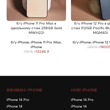
б/у iPhone 11 Pro Max в
б/у iPhone 12 Pro в 
ЧИТАТИ ДАЛІ
ЧИТАТИ ДАЛІ
ідеальному стані 256GB Gold
стані 512GB Pacific B
MWH22)
MGM43)
б/у iPhone
,
iPhone 11 Pro Max
,
б/у iPhone
,
iPhone 12
iPhone
1900
23878
₴
13246
₴
17676
₴
ВЖИВАНІ IPHONE
НОВІ IPHONE
iPhone 14 Pro
iPhone 14 Pro
iPhone 14
iPhone 14