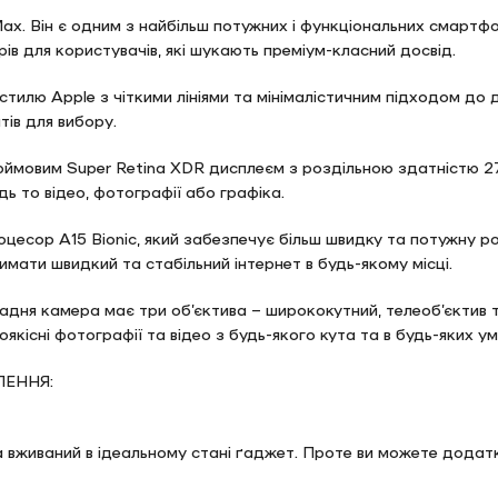
ax. Він є одним з найбільш потужних і функціональних смартфон
ів для користувачів, які шукають преміум-класний досвід.
тилю Apple з чіткими лініями та мінімалістичним підходом до д
тів для вибору.
мовим Super Retina XDR дисплеєм з роздільною здатністю 2778
ь то відео, фотографії або графіка.
оцесор A15 Bionic, який забезпечує більш швидку та потужну р
имати швидкий та стабільний інтернет в будь-якому місці.
Задня камера має три об’єктива – ширококутний, телеоб’єктив 
існі фотографії та відео з будь-якого кута та в будь-яких ум
ЕННЯ:
а вживаний в ідеальному стані ґаджет. Проте ви можете додат