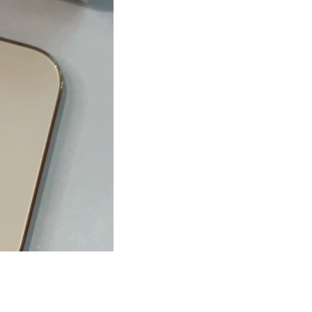
ний подарунок до вашого дня народження
ас в магазині або онлайн. Важливо, щоб вам було 21 рік і
амому додатку банку. Оформлення відбувається онлайн і