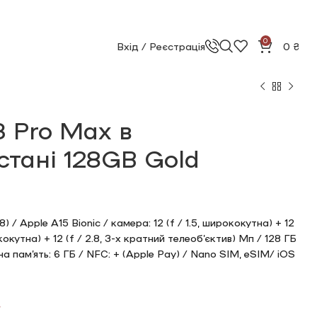
0
Вхід / Реєстрація
0
₴
3 Pro Max в
стані 128GB Gold
₴
₴
₴
₴
) / Apple A15 Bionic / камера: 12 (f / 1.5, ширококутна) + 12
кокутна) + 12 (f / 2.8, 3-х кратний телеоб’єктив) Мп / 128 ГБ
на пам’ять: 6 ГБ / NFC: + (Apple Pay) / Nano SIM, eSIM/ iOS
₴