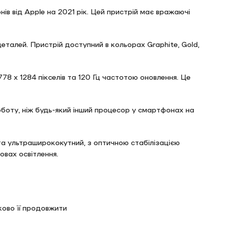
ів від Apple на 2021 рік. Цей пристрій має вражаючі
еталей. Пристрій доступний в кольорах Graphite, Gold,
 x 1284 пікселів та 120 Гц частотою оновлення. Це
оботу, ніж будь-який інший процесор у смартфонах на
та ультраширококутний, з оптичною стабілізацією
овах освітлення.
ково її продовжити