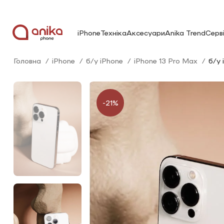
iPhone
Техніка
Аксесуари
Anika Trend
Серв
Головна
iPhone
б/у iPhone
iPhone 13 Pro Max
б/у 
-21%