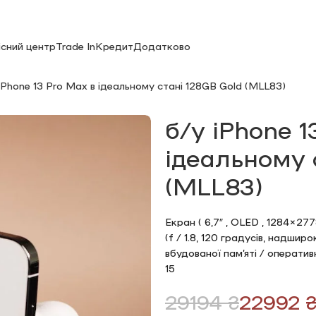
існий центр
Trade In
Кредит
Додатково
iPhone 13 Pro Max в ідеальному стані 128GB Gold (MLL83)
б/у iPhone 1
ідеальному 
(MLL83)
Екран ( 6,7″ , OLED , 1284×2778
(f / 1.8, 120 градусів, надширо
вбудованої пам’яті / оператив
15
29194
₴
22992