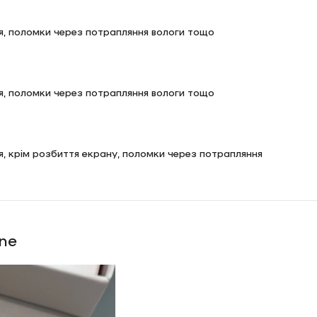
ня, поломки через потрапляння вологи тощо
ня, поломки через потрапляння вологи тощо
я, крім розбиття екрану, поломки через потрапляння
ne
тягом трьох днів без авансу та протягом 10 днів з авансом