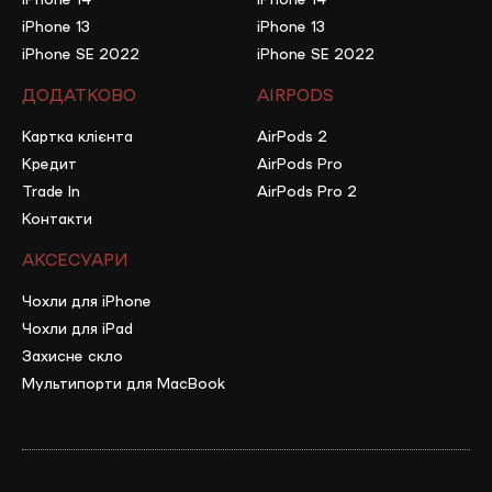
Ви можете оформити оплату частинами від цього банку
iPhone 13
iPhone 13
на термін до 36 місяць та на той бюджет, який вам
відкритий у самому додатку банку. Оформлення
iPhone SE 2022
iPhone SE 2022
відбувається онлайн і займає всього 5 хвилин. Важливо,
ДОДАТКОВО
AIRPODS
щоб у вас був відкритий ліміт на оплату частинами у Mono
Картка клієнта
AirPods 2
– Нова Пошта НОВИНКА
Кредит
AirPods Pro
Ви можете замовити ґаджет належним платежем та
Trade In
AirPods Pro 2
розділити цю суму на 12 місяців з мінімального комісією
Контакти
2,5%. Важливо, щоб у вас був відкритий ліміт на
кредитування у додатку Нової Пошти
АКСЕСУАРИ
Чохли для iPhone
Чохли для iPad
Захисне скло
Мультипорти для MacBook