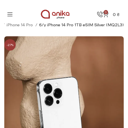
0
0
₴
e
iPhone 14 Pro
б/у iPhone 14 Pro 1TB eSIM Silver (MQ2L3)
-27%