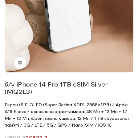
Click to enlarge
б/у iPhone 14 Pro 1TB eSIM Silver
(MQ2L3)
Екран (6.1″, OLED (Super Retina XDR), 2556×1179) / Apple
A16 Bionic / основна квадро-камера: 48 Мп + 12 Мп + 12
Мп + 12 Мп, фронтальна камера: 12 Мп / 1 TB вбудованої
пам’яті / 3G / LTE / 5G / GPS / Nano-SIM / iOS 16
41598
₴
30523
₴