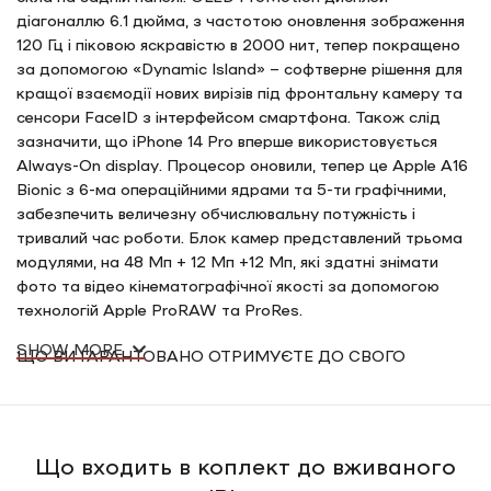
діагоналлю 6.1 дюйма, з частотою оновлення зображення
120 Гц і піковою яскравістю в 2000 нит, тепер покращено
за допомогою «Dynamic Island» – софтверне рішення для
кращої взаємодії нових вирізів під фронтальну камеру та
сенсори FaceID з інтерфейсом смартфона. Також слід
зазначити, що iPhone 14 Pro вперше використовується
Always-On display. Процесор оновили, тепер це Apple A16
Bionic з 6-ма операційними ядрами та 5-ти графічними,
забезпечить величезну обчислювальну потужність і
тривалий час роботи. Блок камер представлений трьома
модулями, на 48 Мп + 12 Мп +12 Мп, які здатні знімати
фото та відео кінематографічної якості за допомогою
технологій Apple ProRAW та ProRes.
SHOW MORE
ЩО ВИ ГАРАНТОВАНО ОТРИМУЄТЕ ДО СВОГО
ЗАМОВЛЕННЯ:
1. Гарантію якості
Ви отримуєте гарантовано 30 дні безкоштовної гарантії
Що входить в коплект до вживаного
на вживаний в ідеальному стані ґаджет. Проте ви можете