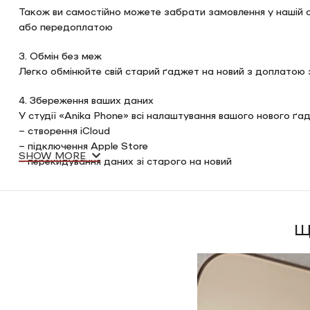
Також ви самостійно можете забрати замовлення у нашій сту
або передоплатою
3. Обмін без меж
Легко обмінюйте свій старий ґаджет на новий з доплатою з
4. Збереження ваших даних
У студії «Anika Phone» всі налаштування вашого нового ґ
– створення iCloud
– підключення Apple Store
SHOW MORE
– перекидування даних зі старого на новий
5. Гарантований подарунок
З кожної покупки повертаємо на карту 1% від покупки техн
Щ
6. Кредитування та Оплата частинами
Ви можете обрати покупку за готівку, або ж скористатись 
– IDEA Bank
Саме зараз у нас діють такі варіанти розтермінування на 
можливість під’їхати для підписання договору в банк