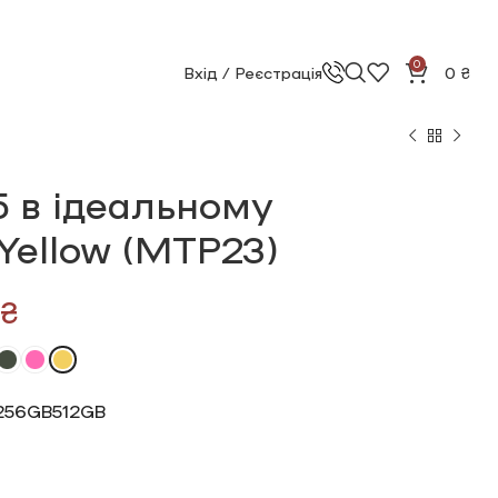
0
Вхід / Реєстрація
0
₴
5 в ідеальному
 Yellow (MTP23)
₴
₴
₴
₴
₴
256GB
512GB