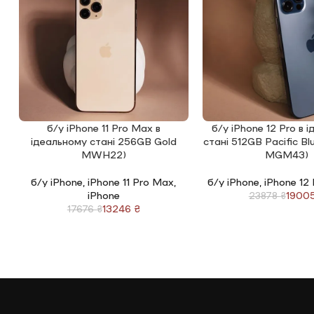
б/у iPhone 11 Pro Max в
б/у iPhone 12 Pro в 
ЧИТАТИ ДАЛІ
ЧИТАТИ ДАЛІ
ідеальному стані 256GB Gold
стані 512GB Pacific B
MWH22)
MGM43)
б/у iPhone
,
iPhone 11 Pro Max
,
б/у iPhone
,
iPhone 12
iPhone
1900
23878
₴
13246
₴
17676
₴