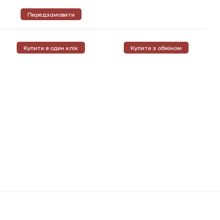
Передзамовити
Купити в один клік
Купити з обміном