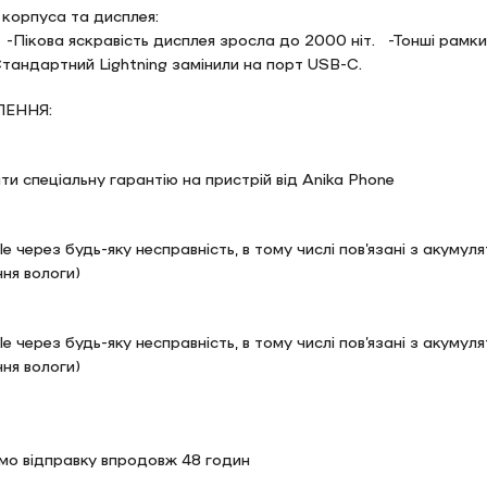
і корпуса та дисплея:
-Пікова яскравість дисплея зросла до 2000 ніт. -Тонші рамки 
 Стандартний Lightning замінили на порт USB-C.
ЕННЯ:
и спеціальну гарантію на пристрій від Anika Phone
le через будь-яку несправність, в тому числі пов’язані з акуму
ня вологи)
le через будь-яку несправність, в тому числі пов’язані з акуму
ня вологи)
мо відправку впродовж 48 годин