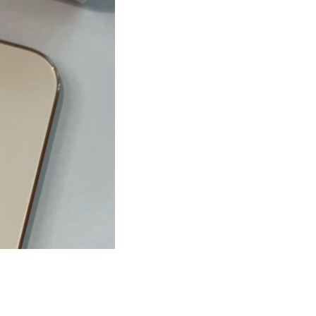
амому додатку банку. Оформлення відбувається онлайн і
, щоб у вас був відкритий ліміт на кредитування у додатку