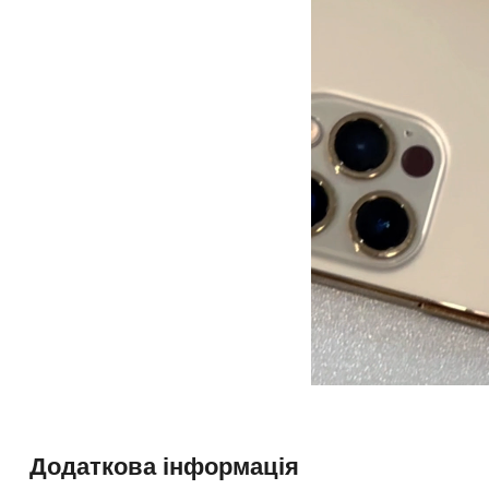
– Monobank
Ви можете оформити оплату частинами від цього банку на 
займає всього 5 хвилин. Важливо, щоб у вас був відкритий
– Нова Пошта НОВИНКА
Ви можете замовити ґаджет належним платежем та розділити
Нової Пошти
Додаткова інформація