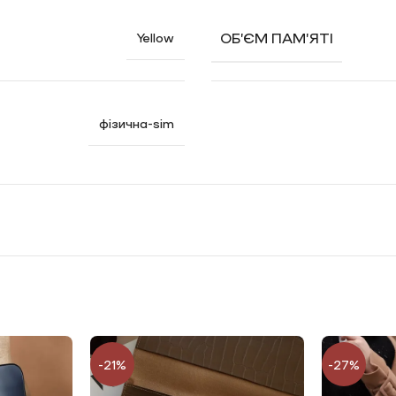
ОБ’ЄМ ПАМ’ЯТІ
Yellow
фізична-sim
-21%
-27%