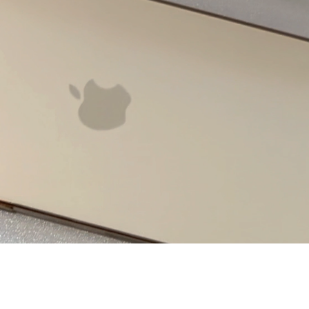
термін до 36 місяць та на той бюджет, який вам відкритий у с
 ліміт на оплату частинами у Mono
 цю суму на 12 місяців з мінімального комісією 2,5%. Важливо