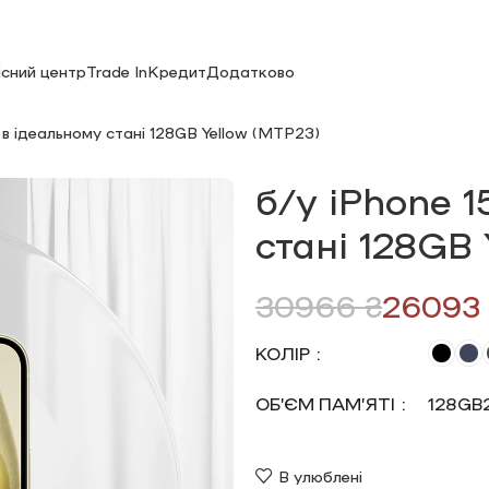
існий центр
Trade In
Кредит
Додатково
5 в ідеальному стані 128GB Yellow (MTP23)
б/у iPhone 1
стані 128GB
30966
₴
26093
КОЛІР
ОБ’ЄМ ПАМ’ЯТІ
128GB
В улюблені