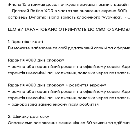
iPhone 15 отримав доволі очікувані візуальні зміни в дизайн
– Дисплей Retina XDR з частотою оновлення екрана 60Гц. 
острівець Dynamic Island замість класичного “чубчика”. -
ЩО ВИ ГАРАНТОВАНО ОТРИМУЄТЕ ДО СВОГО ЗАМОВЛ
1. Гарантію якості
Ви можете забезпечити собі додатковий спокій та оформит
Гарантія «360 днів спокою»
– заміна або гарантійний ремонт на офіційному сервісі App
гарантія (механічні пошкодження, поломки через потраплян
Гарантія «360 днів спокою» + розбиття екрану»
– заміна або гарантійний ремонт на офіційному сервісі App
гарантія (механічні пошкодження, поломки через потраплян
– одноразова заміна екрану після розбиття
2. Швидку доставку
Опрацюємо замовлення менше ніж за 60 хвилин та здійсни