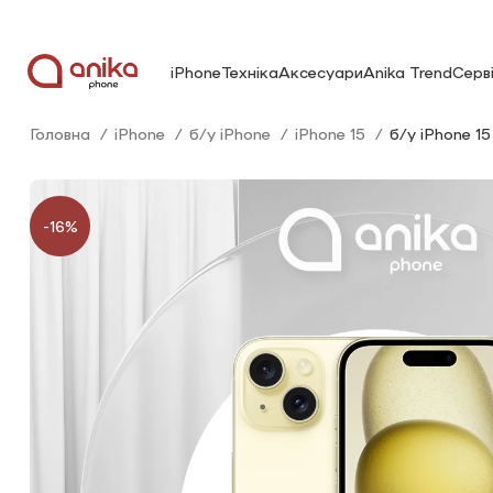
iPhone
Техніка
Аксесуари
Anika Trend
Серв
Головна
iPhone
б/у iPhone
iPhone 15
б/у iPhone 1
-16%