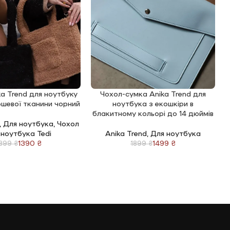
a Trend для ноутбуку
Чохол-сумка Anika Trend для
КОШИК
ДОДАТИ В КОШИК
Д
юшевої тканини чорний
ноутбука з екошкіри в
н
блакитному кольорі до 14 дюймів
,
Для ноутбука
,
Чохол
 ноутбука Tedi
Anika Trend
,
Для ноутбука
1390
₴
1499
₴
1899
₴
1899
₴