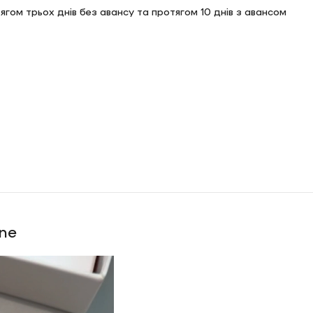
тягом трьох днів без авансу та протягом 10 днів з авансом
ний подарунок до вашого дня народження
ne
ас в магазині або онлайн. Важливо, щоб вам було 21 рік і