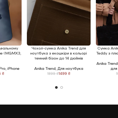
ідеальному
Чохол-сумка Anika Trend для
Сумка Anik
ДОДАТИ В КОШИК
ДОДАТИ В 
lue (MGMX3,
ноутбука з екошкіри в кольорі
Teddy з пл
темний бізон до 14 дюймів
Anika Trend
 Pro
,
iPhone
Anika Trend
,
Для ноутбука
для
5
₴
1499
₴
1899
₴