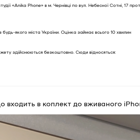
дії «Anika Phone» в м. Чернівці по вул. Небесної Сотні, 17 про
 будь-якого міста України. Оцінка займає всього 10 хвилин
аджету здійснюються безкоштовно. Сюди відносяться:
іки і 5% від покупки аксесуарів. А також у вас буде спеціаль
о входить в коплект до вживаного iPho
пропозиціями від наших партнерів:
12/24/36 місяців до 100000 грн. Кредитування оформлюється у н