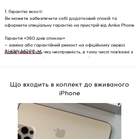
1. Гарантію якості
Ви можете забезпечити собі додатковий спокій та
оформити спеціальну гарантію на пристрій від Anika Phone
Гарантія «360 днів спокою»
– заміна або гарантійний ремонт на офіційному сервісі
SHOW MORE
Apple через будь-яку несправність, в тому числі пов’язані з
акумулятором, крім тих несправностей, що не покриває
дана гарантія (механічні пошкодження, поломки через
потрапляння вологи)
Що входить в коплект до вживаного
Гарантія «360 днів спокою» + розбиття екрану»
iPhone
– заміна або гарантійний ремонт на офіційному сервісі
Apple через будь-яку несправність, в тому числі пов’язані з
акумулятором, крім тих несправностей, що не покриває
дана гарантія (механічні пошкодження, поломки через
потрапляння вологи)
– одноразова заміна екрану після розбиття
2. Швидку доставку