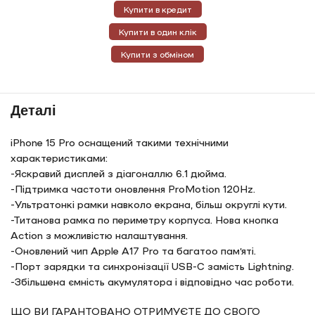
Купити в кредит
Купити в один клік
Купити з обміном
Деталі
iPhone 15 Pro оснащений такими технічними
характеристиками:
-Яскравий дисплей з діагоналлю 6.1 дюйма.
-Підтримка частоти оновлення ProMotion 120Hz.
-Ультратонкі рамки навколо екрана, більш округлі кути.
-Титанова рамка по периметру корпуса. Нова кнопка
Action з можливістю налаштування.
-Оновлений чип Apple A17 Pro та багатоо памʼяті.
-Порт зарядки та синхронізації USB-C замість Lightning.
-Збільшена ємність акумулятора і відповідно час роботи.
ЩО ВИ ГАРАНТОВАНО ОТРИМУЄТЕ ДО СВОГО