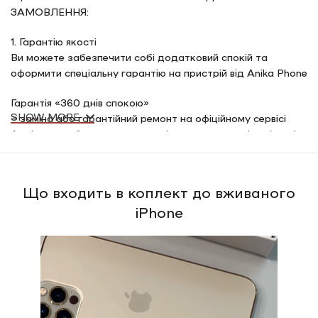
ЗАМОВЛЕННЯ:
1. Гарантію якості
Ви можете забезпечити собі додатковий спокій та
оформити спеціальну гарантію на пристрій від Anika Phone
Гарантія «360 днів спокою»
SHOW MORE
– заміна або гарантійний ремонт на офіційному сервісі
Apple через будь-яку несправність, в тому числі пов’язані з
акумулятором, крім тих несправностей, що не покриває
дана гарантія (механічні пошкодження, поломки через
потрапляння вологи)
Що входить в коплект до вживаного
iPhone
Гарантія «360 днів спокою» + розбиття екрану»
– заміна або гарантійний ремонт на офіційному сервісі
Apple через будь-яку несправність, в тому числі пов’язані з
акумулятором, крім тих несправностей, що не покриває
дана гарантія (механічні пошкодження, поломки через
потрапляння вологи)
– одноразова заміна екрану після розбиття