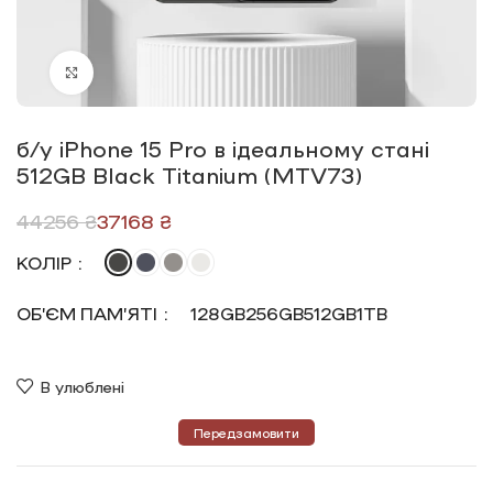
Click to enlarge
б/у iPhone 15 Pro в ідеальному стані
512GB Black Titanium (MTV73)
44256
₴
37168
₴
КОЛІР
ОБ’ЄМ ПАМ’ЯТІ
128GB
256GB
512GB
1TB
В улюблені
Передзамовити