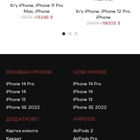
відбувається онлайн і займає всього 5 хвилин. Важливо,
б/у iPhone
,
iPhone 11 Pro
Max
,
iPhone
б/у iPhone
,
iPhone 12 Pro
,
щоб у вас був відкритий ліміт на оплату частинами у Mono
13246
₴
iPhone
17676
₴
19005
₴
23878
₴
– Нова Пошта НОВИНКА
Ви можете замовити ґаджет належним платежем та
розділити цю суму на 12 місяців з мінімального комісією
2,5%. Важливо, щоб у вас був відкритий ліміт на
кредитування у додатку Нової Пошти
ВЖИВАНІ IPHONE
НОВІ IPHONE
iPhone 14 Pro
iPhone 14 Pro
iPhone 14
iPhone 14
iPhone 13
iPhone 13
iPhone SE 2022
iPhone SE 2022
ДОДАТКОВО
AIRPODS
Картка клієнта
AirPods 2
Кредит
AirPods Pro