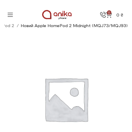
0
0
₴
ePod 2
Новий Apple HomePod 2 Midnight (MQJ73/MQJ93)