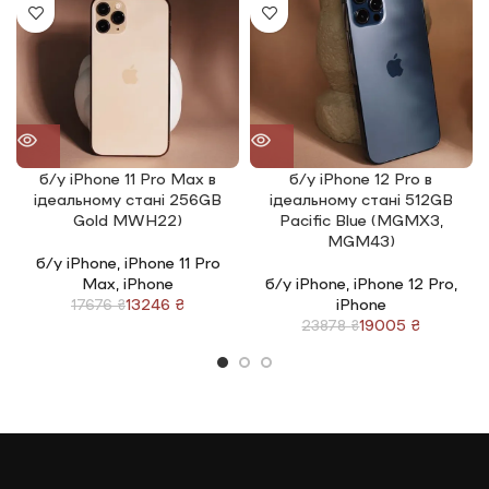
б/у iPhone 11 Pro Max в
б/у iPhone 12 Pro в
ідеальному стані 256GB
ідеальному стані 512GB
Gold MWH22)
Pacific Blue (MGMX3,
MGM43)
б/у iPhone
,
iPhone 11 Pro
Max
,
iPhone
б/у iPhone
,
iPhone 12 Pro
,
13246
₴
iPhone
17676
₴
19005
₴
23878
₴