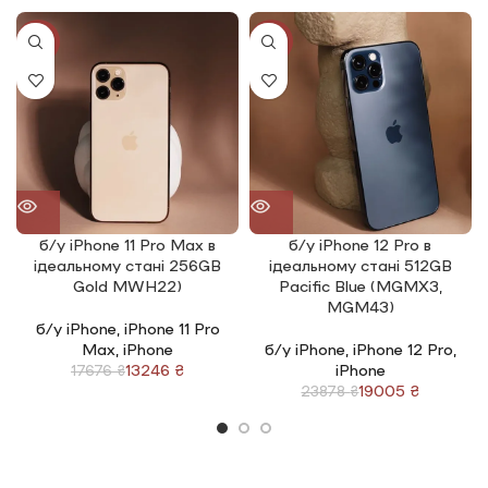
-25%
-20%
б/у iPhone 11 Pro Max в
б/у iPhone 12 Pro в
ідеальному стані 256GB
ідеальному стані 512GB
Gold MWH22)
Pacific Blue (MGMX3,
MGM43)
б/у iPhone
,
iPhone 11 Pro
Max
,
iPhone
б/у iPhone
,
iPhone 12 Pro
,
13246
₴
iPhone
17676
₴
19005
₴
23878
₴