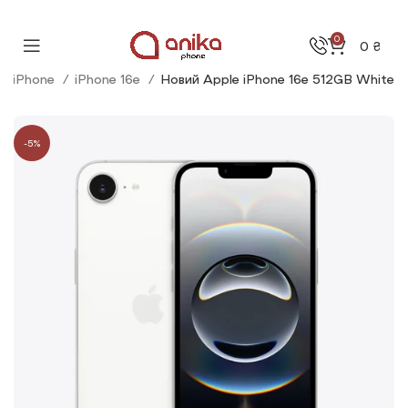
0
0
₴
ві iPhone
iPhone 16e
Новий Apple iPhone 16e 512GB White
-5%