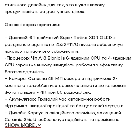
стильного дизайну для тих, хто шукає високу
продуктивність за доступною ціною.
Основні характеристики:
– Дисплей: 6,1-дюймовий Super Retina XDR OLED з
роздільною здатністю 2532×1170 пікселів забезпечує
яскраве та насичене зображення.
-Процесор: Чіп A18 Bionic із 6-ядерним CPU та 4-ядерним
GPU гарантує високу швидкість роботи та ефективну
багатозадачність.
– Камера: Основна 48 МП камера з підтримкою 2-
кратного телеоб’єктива дозволяє знімати деталізовані
фото та відео у 4K при 60 кадрах/сек.
– Акумулятор: Тривалий час автономної роботи,
підтримка швидкої провідної та бездротової зарядки.
– Дизайн: Корпус із авіаційного алюмінію, захищений
Ceramic Shield, забезпечує надійність та преміальне
SHOW MORE
відчуття у руці.
– Додаткові можливості: Налаштовувана кнопка Action