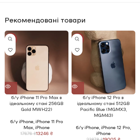
Рекомендовані товари
-25%
-20%
б/у iPhone 11 Pro Max в
б/у iPhone 12 Pro в
ідеальному стані 256GB
ідеальному стані 512GB
Gold MWH22)
Pacific Blue (MGMX3,
MGM43)
б/у iPhone
,
iPhone 11 Pro
Max
,
iPhone
б/у iPhone
,
iPhone 12 Pro
,
13246
₴
iPhone
17676
₴
19005
₴
23878
₴