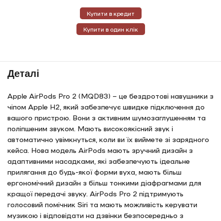
Купити в кредит
Купити в один клік
Деталі
Apple AirPods Pro 2 (MQD83) – це бездротові навушники з
чіпом Apple H2, який забезпечує швидке підключення до
вашого пристрою. Вони з активним шумозаглушенням та
поліпшеним звуком. Мають високоякісний звук і
автоматично увімкнуться, коли ви їх виймете зі зарядного
кейса. Нова модель AirPods мають зручний дизайн з
адаптивними насадками, які забезпечують ідеальне
прилягання до будь-якої форми вуха, мають більш
ергономічний дизайн з більш тонкими діафрагмами для
кращої передачі звуку. AirPods Pro 2 підтримують
голосовий помічник Siri та мають можливість керувати
музикою і відповідати на дзвінки безпосередньо з