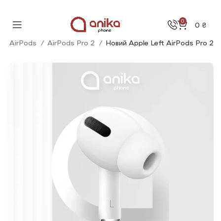
0
0
₴
а
AirPods
AirPods Pro 2
Новий Apple Left AirPods Pro 2