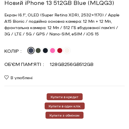
Новий iPhone 13 512GB Blue (MLQG3)
Екран (6.1″, OLED (Super Retina XDR), 2532×1170) / Apple
A15 Bionic / подвійна основна камера: 12 Мп + 12 Мп,
фронтальна камера: 12 Мп / 512 ГБ вбудованої пам’яті /
3G / LTE / 5G / GPS / Nano-SIM, eSIM / iOS 15
КОЛІР
ОБ’ЄМ ПАМ’ЯТІ
128GB
256GB
512GB
В улюблені
Купити в кредит
Купити в один клік
Купити з обміном