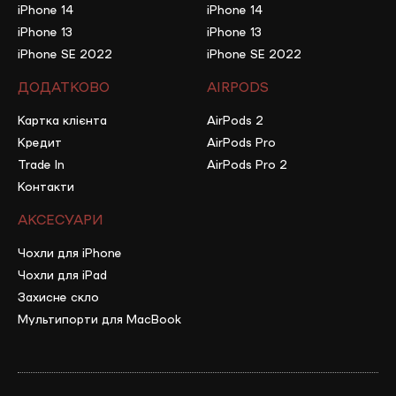
iPhone 14
iPhone 14
– Нова Пошта НОВИНКА
iPhone 13
iPhone 13
Ви можете замовити ґаджет належним платежем та
iPhone SE 2022
iPhone SE 2022
розділити цю суму на 12 місяців з мінімального комісією
ДОДАТКОВО
AIRPODS
2,5%. Важливо, щоб у вас був відкритий ліміт на
кредитування у додатку Нової Пошти
Картка клієнта
AirPods 2
Кредит
AirPods Pro
Trade In
AirPods Pro 2
Контакти
АКСЕСУАРИ
Чохли для iPhone
Чохли для iPad
Захисне скло
Мультипорти для MacBook