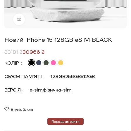
Click to enlarge
Новий iPhone 15 128GB eSIM BLACK
33181
₴
30966
₴
КОЛІР
ОБ’ЄМ ПАМ’ЯТІ
128GB
256GB
512GB
ВЕРСІЯ
e-sim
фізична-sim
В улюблені
Передзамовити