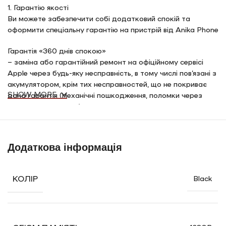
1. Гарантію якості
Ви можете забезпечити собі додатковий спокій та
оформити спеціальну гарантію на пристрій від Anika Phone
Гарантія «360 днів спокою»
– заміна або гарантійний ремонт на офіційному сервісі
Apple через будь-яку несправність, в тому числі пов’язані з
акумулятором, крім тих несправностей, що не покриває
SHOW MORE
дана гарантія (механічні пошкодження, поломки через
потрапляння вологи)
Гарантія «360 днів спокою» + розбиття екрану»
– заміна або гарантійний ремонт на офіційному сервісі
Додаткова інформація
Apple через будь-яку несправність, в тому числі пов’язані з
акумулятором, крім тих несправностей, що не покриває
дана гарантія (механічні пошкодження, поломки через
КОЛІР
Black
потрапляння вологи)
– одноразова заміна екрану після розбиття
2. Швидку доставку
Опрацюємо замовлення менше ніж за 60 хвилин та