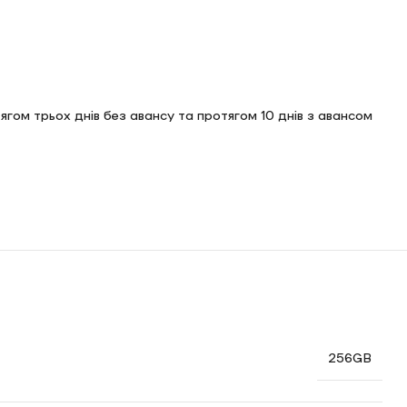
тягом трьох днів без авансу та протягом 10 днів з авансом
256GB
ний подарунок до вашого дня народження