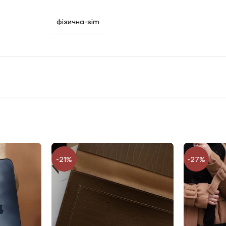
пропозиціями від наших партнерів:
фізична-sim
12/24/36 місяців до 100000 грн. Кредитування оформлюється у н
термін до 36 місяць та на той бюджет, який вам відкритий у с
 ліміт на оплату частинами у Mono
 цю суму на 12 місяців з мінімального комісією 2,5%. Важливо
-21%
-27%