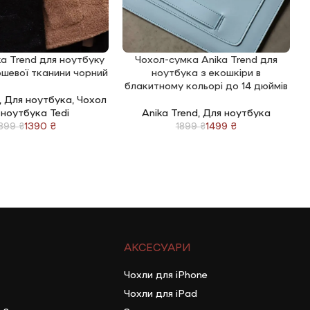
a Trend для ноутбуку
Чохол-сумка Anika Trend для
КОШИК
ДОДАТИ В КОШИК
Д
юшевої тканини чорний
ноутбука з екошкіри в
н
блакитному кольорі до 14 дюймів
,
Для ноутбука
,
Чохол
 ноутбука Tedi
Anika Trend
,
Для ноутбука
1390
₴
1499
₴
1899
₴
1899
₴
АКСЕСУАРИ
Чохли для iPhone
Чохли для iPad