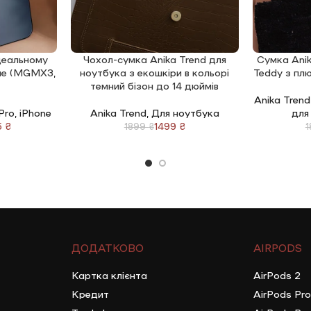
ідеальному
Чохол-сумка Anika Trend для
Сумка Anik
ДОДАТИ В КОШИК
ДОДАТИ В 
lue (MGMX3,
ноутбука з екошкіри в кольорі
Teddy з пл
темний бізон до 14 дюймів
Anika Trend
 Pro
,
iPhone
Anika Trend
,
Для ноутбука
для
5
₴
1499
₴
1899
₴
ДОДАТКОВО
AIRPODS
Картка клієнта
AirPods 2
Кредит
AirPods Pro