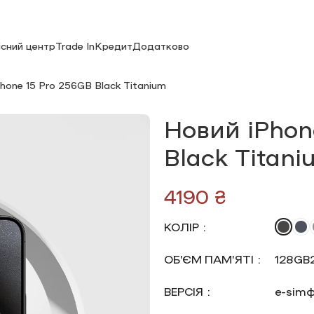
існий центр
Trade In
Кредит
Додатково
hone 15 Pro 256GB Black Titanium
Новий iPhon
Black Titan
₴
КОЛІР
ОБ’ЄМ ПАМ’ЯТІ
128GB
ВЕРСІЯ
e-sim
ф