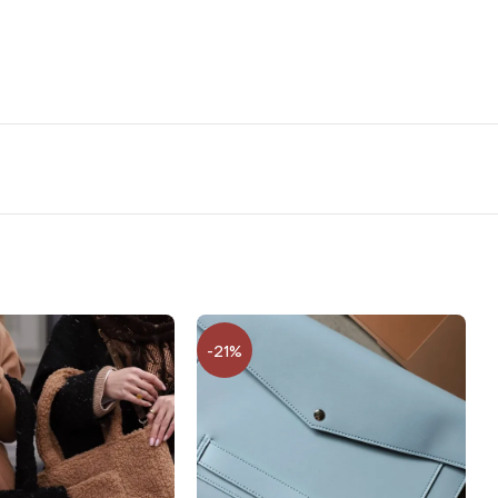
ас в магазині або онлайн. Важливо, щоб вам було 21 рік і
амому додатку банку. Оформлення відбувається онлайн і
, щоб у вас був відкритий ліміт на кредитування у додатку
-21%