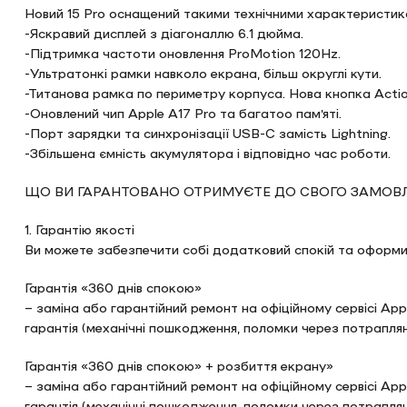
Новий 15 Pro оснащений такими технічними характеристик
-Яскравий дисплей з діагоналлю 6.1 дюйма.
-Підтримка частоти оновлення ProMotion 120Hz.
-Ультратонкі рамки навколо екрана, більш округлі кути.
-Титанова рамка по периметру корпуса. Нова кнопка Acti
-Оновлений чип Apple A17 Pro та багатоо памʼяті.
-Порт зарядки та синхронізації USB-C замість Lightning.
-Збільшена ємність акумулятора і відповідно час роботи.
ЩО ВИ ГАРАНТОВАНО ОТРИМУЄТЕ ДО СВОГО ЗАМОВЛ
1. Гарантію якості
Ви можете забезпечити собі додатковий спокій та оформит
Гарантія «360 днів спокою»
– заміна або гарантійний ремонт на офіційному сервісі App
гарантія (механічні пошкодження, поломки через потраплян
Гарантія «360 днів спокою» + розбиття екрану»
– заміна або гарантійний ремонт на офіційному сервісі App
гарантія (механічні пошкодження, поломки через потраплян