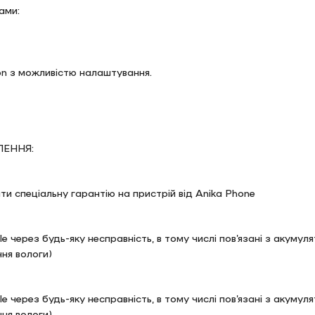
ами:
on з можливістю налаштування.
ЕННЯ:
и спеціальну гарантію на пристрій від Anika Phone
le через будь-яку несправність, в тому числі пов’язані з акуму
ня вологи)
le через будь-яку несправність, в тому числі пов’язані з акуму
ня вологи)