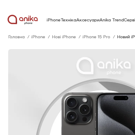
iPhone
Техніка
Аксесуари
Anika Trend
Серв
Головна
iPhone
Нові iPhone
iPhone 15 Pro
Новий iP