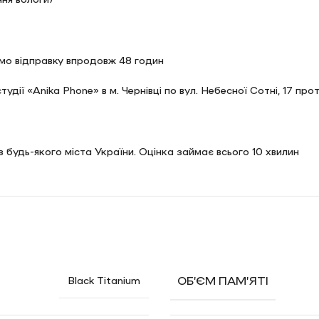
мо відправку впродовж 48 годин
дії «Anika Phone» в м. Чернівці по вул. Небесної Сотні, 17 про
 будь-якого міста України. Оцінка займає всього 10 хвилин
аджету здійснюються безкоштовно. Сюди відносяться:
ОБ’ЄМ ПАМ’ЯТІ
Black Titanium
іки і 5% від покупки аксесуарів. А також у вас буде спеціаль