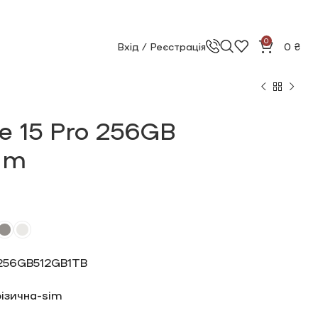
0
Вхід / Реєстрація
0
₴
e 15 Pro 256GB
ium
256GB
512GB
1TB
ізична-sim