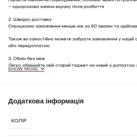
– одноразова заміна екрану після розбиття
2. Швидку доставку
Опрацюємо замовлення менше ніж за 60 хвилин та здійсни
Також ви самостійно можете забрати замовлення у нашій сту
або передоплатою
3. Обмін без меж
Легко обмінюйте свій старий ґаджет на новий з доплатою з
SHOW MORE
4. Збереження ваших даних
У студії «Anika Phone» всі налаштування вашого нового ґ
– створення iCloud
– підключення Apple Store
Додаткова інформація
– перекидування даних зі старого на новий
5. Гарантований подарунок
КОЛІР
З кожної покупки повертаємо на карту 1% від покупки техн
6. Кредитування та Оплата частинами