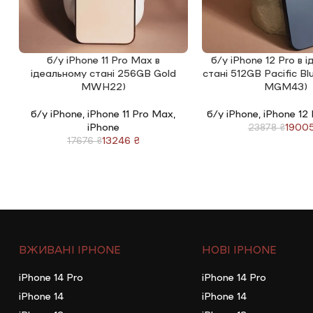
б/у iPhone 11 Pro Max в
б/у iPhone 12 Pro в 
ЧИТАТИ ДАЛІ
ЧИТАТИ ДАЛІ
ідеальному стані 256GB Gold
стані 512GB Pacific B
MWH22)
MGM43)
б/у iPhone
,
iPhone 11 Pro Max
,
б/у iPhone
,
iPhone 12
iPhone
1900
23878
₴
13246
₴
17676
₴
ВЖИВАНІ IPHONE
НОВІ IPHONE
iPhone 14 Pro
iPhone 14 Pro
iPhone 14
iPhone 14