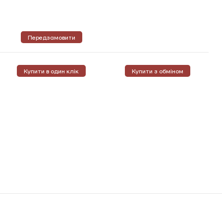
Передзамовити
Купити в один клік
Купити з обміном