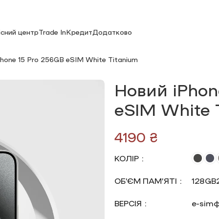
існий центр
Trade In
Кредит
Додатково
Phone 15 Pro 256GB eSIM White Titanium
Новий iPhon
eSIM White 
₴
КОЛІР
ОБ’ЄМ ПАМ’ЯТІ
128GB
ВЕРСІЯ
e-sim
ф