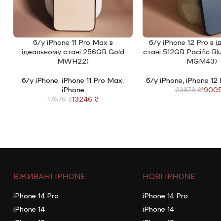
б/у iPhone 11 Pro Max в
б/у iPhone 12 Pro в 
ЧИТАТИ ДАЛІ
ЧИТАТИ ДАЛІ
ідеальному стані 256GB Gold
стані 512GB Pacific B
MWH22)
MGM43)
б/у iPhone
,
iPhone 11 Pro Max
,
б/у iPhone
,
iPhone 12
iPhone
1900
23878
₴
13246
₴
17676
₴
ВЖИВАНІ IPHONE
НОВІ IPHONE
iPhone 14 Pro
iPhone 14 Pro
iPhone 14
iPhone 14