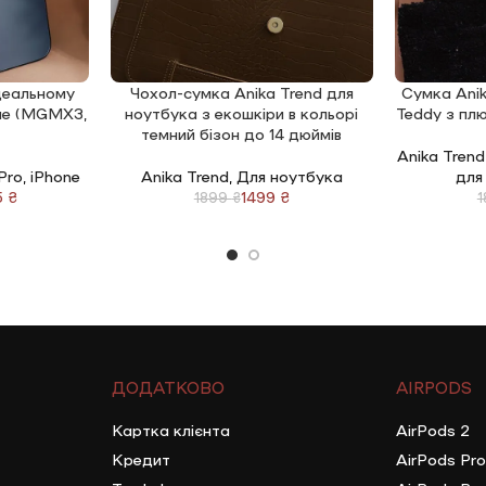
ідеальному
Чохол-сумка Anika Trend для
Сумка Anik
ДОДАТИ В КОШИК
ДОДАТИ В 
lue (MGMX3,
ноутбука з екошкіри в кольорі
Teddy з пл
темний бізон до 14 дюймів
Anika Trend
 Pro
,
iPhone
Anika Trend
,
Для ноутбука
для
5
₴
1499
₴
1899
₴
ДОДАТКОВО
AIRPODS
Картка клієнта
AirPods 2
Кредит
AirPods Pro