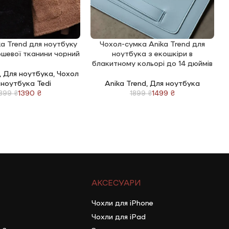
a Trend для ноутбуку
Чохол-сумка Anika Trend для
КОШИК
ДОДАТИ В КОШИК
Д
юшевої тканини чорний
ноутбука з екошкіри в
н
блакитному кольорі до 14 дюймів
,
Для ноутбука
,
Чохол
 ноутбука Tedi
Anika Trend
,
Для ноутбука
1390
₴
1499
₴
1899
₴
1899
₴
АКСЕСУАРИ
Чохли для iPhone
Чохли для iPad