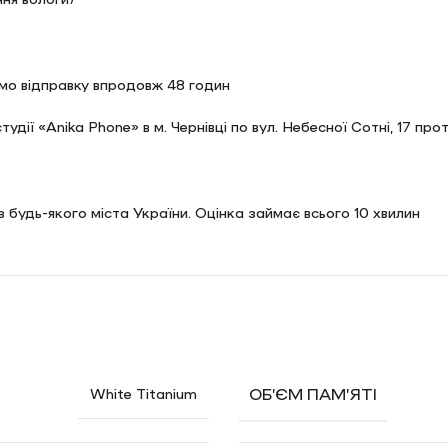
мо відправку впродовж 48 годин
дії «Anika Phone» в м. Чернівці по вул. Небесної Сотні, 17 про
 будь-якого міста України. Оцінка займає всього 10 хвилин
аджету здійснюються безкоштовно. Сюди відносяться:
ОБ’ЄМ ПАМ’ЯТІ
White Titanium
іки і 5% від покупки аксесуарів. А також у вас буде спеціаль