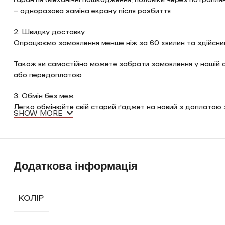
– одноразова заміна екрану після розбиття
2. Швидку доставку
Опрацюємо замовлення менше ніж за 60 хвилин та здійсни
Також ви самостійно можете забрати замовлення у нашій сту
або передоплатою
3. Обмін без меж
Легко обмінюйте свій старий ґаджет на новий з доплатою з
SHOW MORE
4. Збереження ваших даних
У студії «Anika Phone» всі налаштування вашого нового ґ
– створення iCloud
– підключення Apple Store
Додаткова інформація
– перекидування даних зі старого на новий
5. Гарантований подарунок
КОЛІР
З кожної покупки повертаємо на карту 1% від покупки техн
6. Кредитування та Оплата частинами