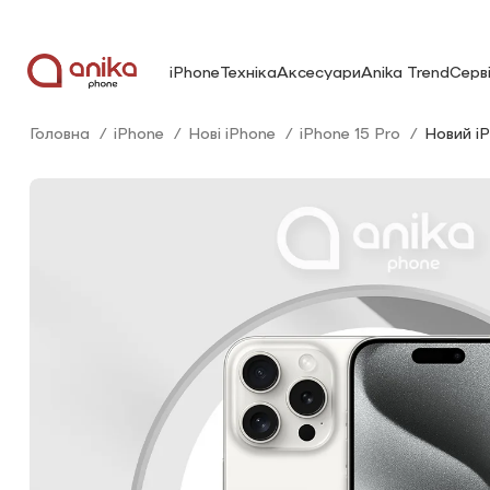
iPhone
Техніка
Аксесуари
Anika Trend
Серв
Головна
iPhone
Нові iPhone
iPhone 15 Pro
Новий i