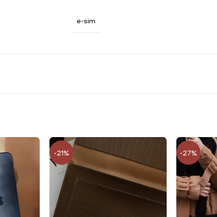
пропозиціями від наших партнерів:
e-sim
12/24/36 місяців до 100000 грн. Кредитування оформлюється у н
термін до 36 місяць та на той бюджет, який вам відкритий у с
 ліміт на оплату частинами у Mono
 цю суму на 12 місяців з мінімального комісією 2,5%. Важливо
-21%
-27%