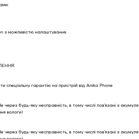
ами:
on з можливістю налаштування.
ЕННЯ:
и спеціальну гарантію на пристрій від Anika Phone
le через будь-яку несправність, в тому числі пов’язані з акуму
ня вологи)
le через будь-яку несправність, в тому числі пов’язані з акуму
ня вологи)