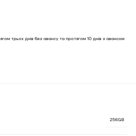
тягом трьох днів без авансу та протягом 10 днів з авансом
256GB
ний подарунок до вашого дня народження