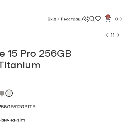
0
Вхід / Реєстрація
0
₴
e 15 Pro 256GB
Titanium
256GB
512GB
1TB
ізична-sim