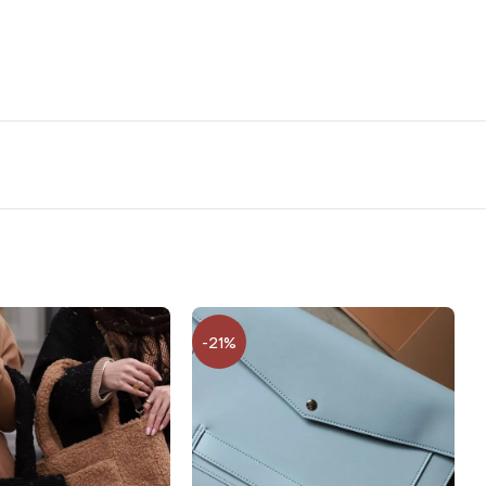
ас в магазині або онлайн. Важливо, щоб вам було 21 рік і
амому додатку банку. Оформлення відбувається онлайн і
, щоб у вас був відкритий ліміт на кредитування у додатку
-21%