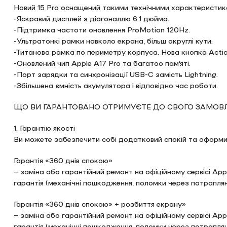
Новий 15 Pro оснащений такими технічними характеристик
-Яскравий дисплей з діагоналлю 6.1 дюйма.
-Підтримка частоти оновлення ProMotion 120Hz.
-Ультратонкі рамки навколо екрана, більш округлі кути.
-Титанова рамка по периметру корпуса. Нова кнопка Acti
-Оновлений чип Apple A17 Pro та багатоо памʼяті.
-Порт зарядки та синхронізації USB-C замість Lightning.
-Збільшена ємність акумулятора і відповідно час роботи.
ЩО ВИ ГАРАНТОВАНО ОТРИМУЄТЕ ДО СВОГО ЗАМОВЛ
1. Гарантію якості
Ви можете забезпечити собі додатковий спокій та оформит
Гарантія «360 днів спокою»
– заміна або гарантійний ремонт на офіційному сервісі App
гарантія (механічні пошкодження, поломки через потраплян
Гарантія «360 днів спокою» + розбиття екрану»
– заміна або гарантійний ремонт на офіційному сервісі App
гарантія (механічні пошкодження, поломки через потраплян