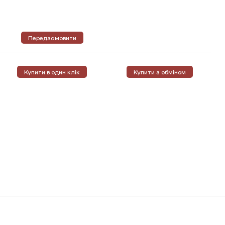
Передзамовити
Купити в один клік
Купити з обміном