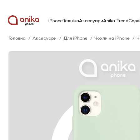
iPhone
Техніка
Аксесуари
Anika Trend
Серв
Головна
Аксесуари
Для iPhone
Чохли на iPhone
Ч