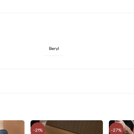
Beryl
-21%
-27%