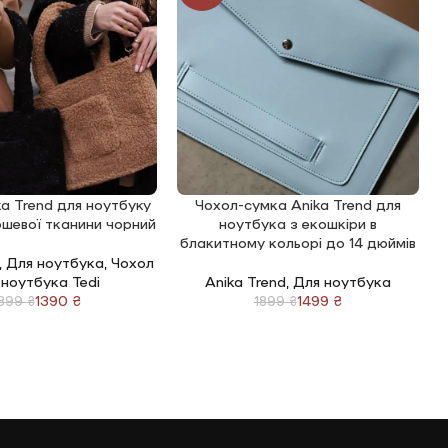
a Trend для ноутбуку
Чохол-сумка Anika Trend для
КОШИК
ДОДАТИ В КОШИК
Д
юшевої тканини чорний
ноутбука з екошкіри в
н
блакитному кольорі до 14 дюймів
,
Для ноутбука
,
Чохол
 ноутбука Tedi
Anika Trend
,
Для ноутбука
1390
₴
1499
₴
1899
₴
1899
₴