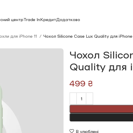
існий центр
Trade In
Кредит
Додатково
охли для iPhone 11
Чохол Silicone Сase Lux Quality для iPhone 
Чохол Silico
Quality для 
₴
В улюблені