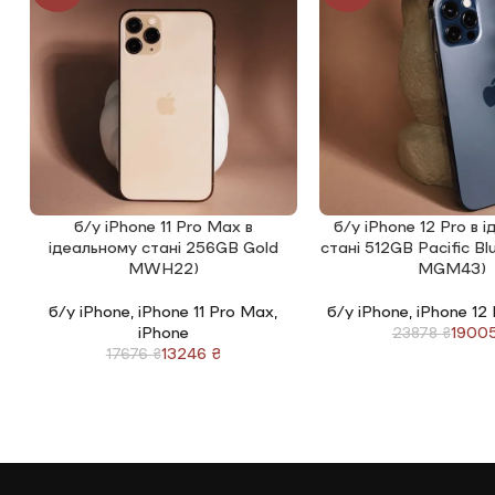
б/у iPhone 11 Pro Max в
б/у iPhone 12 Pro в 
ЧИТАТИ ДАЛІ
ЧИТАТИ ДАЛІ
ідеальному стані 256GB Gold
стані 512GB Pacific B
MWH22)
MGM43)
б/у iPhone
,
iPhone 11 Pro Max
,
б/у iPhone
,
iPhone 12
iPhone
1900
23878
₴
13246
₴
17676
₴