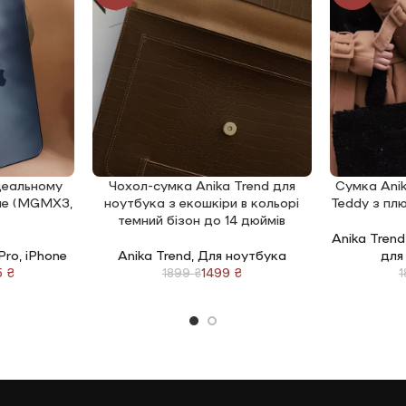
ідеальному
Чохол-сумка Anika Trend для
Сумка Anik
ДОДАТИ В КОШИК
ДОДАТИ В 
lue (MGMX3,
ноутбука з екошкіри в кольорі
Teddy з пл
темний бізон до 14 дюймів
Anika Trend
 Pro
,
iPhone
Anika Trend
,
Для ноутбука
для
5
₴
1499
₴
1899
₴