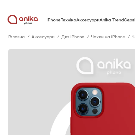
iPhone
Техніка
Аксесуари
Anika Trend
Серв
Головна
Аксесуари
Для iPhone
Чохли на iPhone
Ч