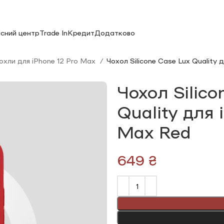
існий центр
Trade In
Кредит
Додатково
охли для iPhone 12 Pro Max
Чохол Silicone Сase Lux Quality 
Чохол Silico
Quality для 
Max Red
₴