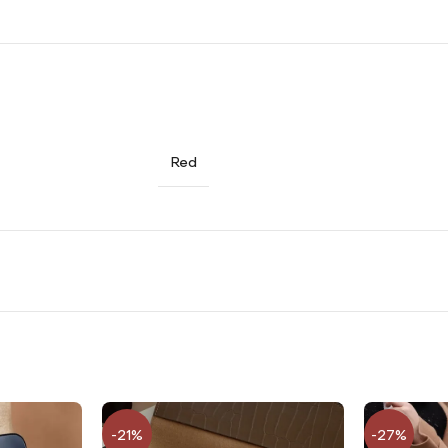
Red
-21%
-27%