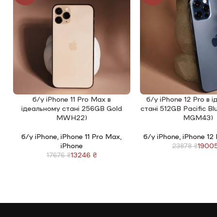
б/у iPhone 11 Pro Max в
б/у iPhone 12 Pro в 
ЧИТАТИ ДАЛІ
ЧИТАТИ ДАЛІ
ідеальному стані 256GB Gold
стані 512GB Pacific B
MWH22)
MGM43)
б/у iPhone
,
iPhone 11 Pro Max
,
б/у iPhone
,
iPhone 12
iPhone
1900
23878
₴
13246
₴
17676
₴