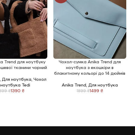
a Trend для ноутбуку
Чохол-сумка Anika Trend для
КОШИК
ДОДАТИ В КОШИК
Д
юшевої тканини чорний
ноутбука з екошкіри в
н
блакитному кольорі до 14 дюймів
,
Для ноутбука
,
Чохол
 ноутбука Tedi
Anika Trend
,
Для ноутбука
1390
₴
1499
₴
1899
₴
1899
₴