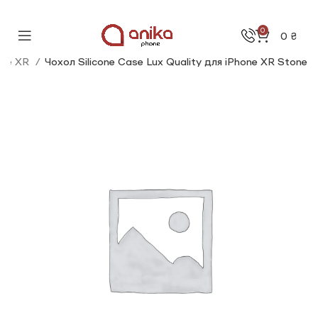
0
0
₴
one XR
Чохол Silicone Сase Lux Quality для iPhone XR Stone