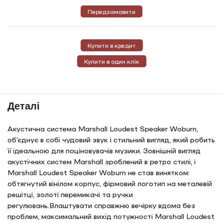
Передзамовити
Купити в кредит
Купити в один клік
Деталі
Акустична система Marshall Loudest Speaker Woburn,
об’єднує в собі чудовий звук і стильний вигляд, який робить
її ідеальною для поціновувачів музики. Зовнішній вигляд
акустічних систем Marshall зроблений в ретро стилі, і
Marshall Loudest Speaker Woburn не став винятком:
обтягнутий вінілом корпус, фірмовий логотип на металевій
решітці, золоті перемикачі та ручки
регулювань.Влаштувати справжню вечірку вдома без
проблем, максимальний вихід потужності Marshall Loudest