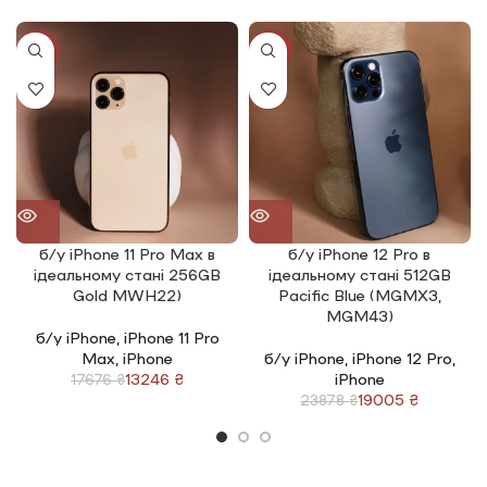
-25%
-20%
б/у iPhone 11 Pro Max в
б/у iPhone 12 Pro в
ідеальному стані 256GB
ідеальному стані 512GB
Gold MWH22)
Pacific Blue (MGMX3,
MGM43)
б/у iPhone
,
iPhone 11 Pro
Max
,
iPhone
б/у iPhone
,
iPhone 12 Pro
,
13246
₴
iPhone
17676
₴
19005
₴
23878
₴