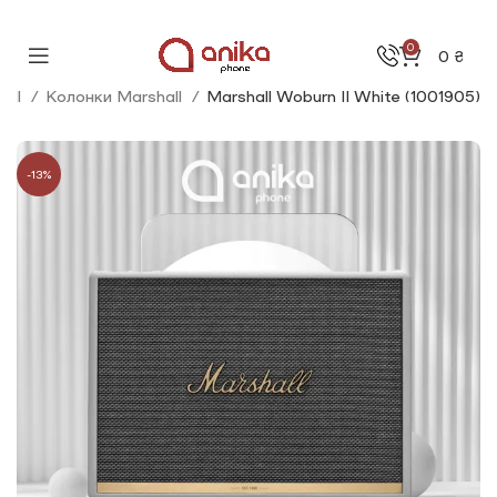
0
0
₴
all
Колонки Marshall
Marshall Woburn |I White (1001905)
-13%