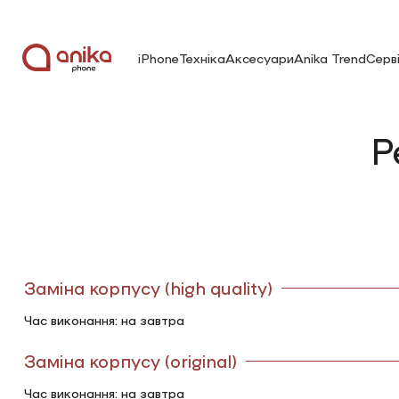
iPhone
Техніка
Аксесуари
Anika Trend
Серв
Р
Заміна корпусу (high quality)
Час виконання: на завтра
Заміна корпусу (original)
Час виконання: на завтра