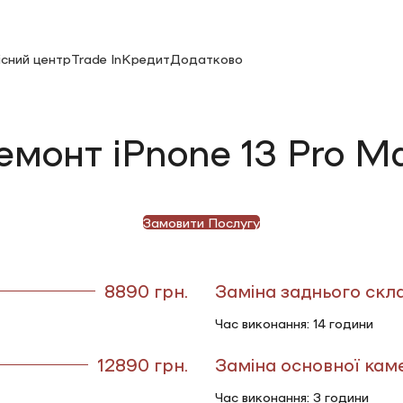
існий центр
Trade In
Кредит
Додатково
емонт iPnone 13 Pro M
Замовити Послугу
8890 грн.
Заміна заднього скл
Час виконання: 14 години
12890 грн.
Заміна основної кам
Час виконання: 3 години