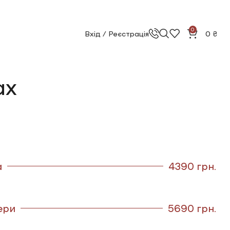
0
Вхід / Реєстрація
0
₴
ax
а
4390 грн.
ери
5690 грн.