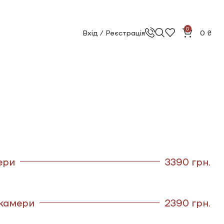
0
Вхід / Реєстрація
0
₴
ери
3390 грн.
 камери
2390 грн.