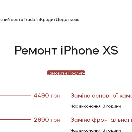
існий центр
Trade In
Кредит
Додатково
Ремонт iPhone XS
Замовити Послугу
4490 грн.
Заміна основної кам
Час виконання: 3 години
2690 грн.
Заміна фронтальної
Час виконання: 3 години