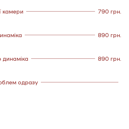
ї камери
790 грн.
инаміка
890 грн.
о динаміка
890 грн.
роблем одразу