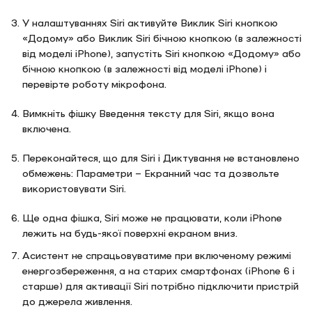
У налаштуваннях Siri активуйте Виклик Siri кнопкою
«Додому» або Виклик Siri бічною кнопкою (в залежності
від моделі iPhone), запустіть Siri кнопкою «Додому» або
бічною кнопкою (в залежності від моделі iPhone) і
перевірте роботу мікрофона.
Вимкніть фішку Введення тексту для Siri, якщо вона
включена.
Переконайтеся, що для Siri і Диктування не встановлено
обмежень: Параметри – Екранний час та дозвольте
використовувати Siri.
Ще одна фішка, Siri може не працювати, коли iPhone
лежить на будь-якої поверхні екраном вниз.
Асистент не спрацьовуватиме при включеному режимі
енергозбереження, а на старих смартфонах (iPhone 6 і
старше) для активації Siri потрібно підключити пристрій
до джерела живлення.