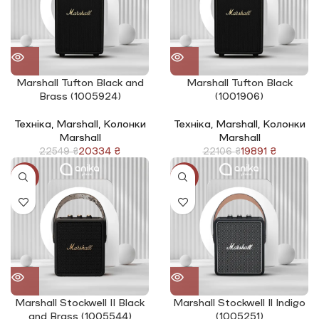
Marshall Tufton Black and
Marshall Tufton Black
Brass (1005924)
(1001906)
Техніка
,
Marshall
,
Колонки
Техніка
,
Marshall
,
Колонки
Marshall
Marshall
20334
₴
19891
₴
22549
₴
22106
₴
-16%
-16%
Marshall Stockwell I| Black
Marshall Stockwell Il Indigo
and Brass (1005544)
(1005251)