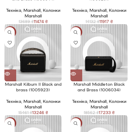
Техніка
,
Marshall
,
Колонки
Техніка
,
Marshall
,
Колонки
Marshall
Marshall
11474
₴
11917
₴
13689
₴
14132
₴
-14%
-7%
Marshall Kilburn || Black and
Marshall Middleton Black
brass (1005923)
and Brass (1006034)
Техніка
,
Marshall
,
Колонки
Техніка
,
Marshall
,
Колонки
Marshall
Marshall
13246
₴
17233
₴
15461
₴
18562
₴
-13%
-13%