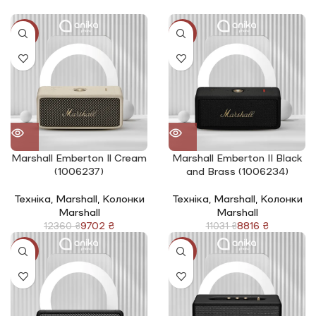
-22%
-20%
Marshall Emberton Il Cream
Marshall Emberton |I Black
(1006237)
and Brass (1006234)
Техніка
,
Marshall
,
Колонки
Техніка
,
Marshall
,
Колонки
Marshall
Marshall
9702
₴
8816
₴
12360
₴
11031
₴
-18%
-8%