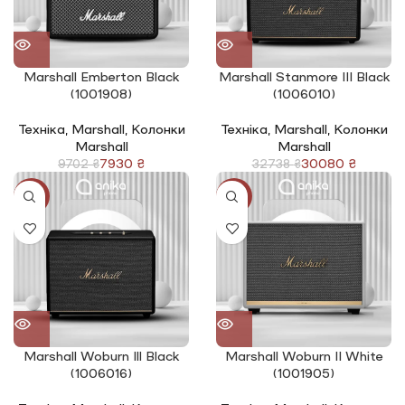
Marshall Emberton Black
Marshall Stanmore III Black
(1001908)
(1006010)
Техніка
,
Marshall
,
Колонки
Техніка
,
Marshall
,
Колонки
Marshall
Marshall
7930
₴
30080
₴
9702
₴
32738
₴
-8%
-13%
Marshall Woburn Ill Black
Marshall Woburn |I White
(1006016)
(1001905)