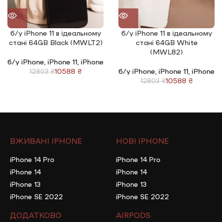
б/у iPhone 11 в ідеальному
б/у iPhone 11 в ідеальному
стані 64GB Black (MWLT2)
стані 64GB White
(MWL82)
б/у iPhone
,
iPhone 11
,
iPhone
10588
₴
б/у iPhone
,
iPhone 11
,
iPhone
12803
₴
10588
₴
12803
₴
ВЖИВАНІ IPHONE
НОВІ IPHONE
iPhone 14 Pro
iPhone 14 Pro
iPhone 14
iPhone 14
iPhone 13
iPhone 13
iPhone SE 2022
iPhone SE 2022
ДОДАТКОВО
AIRPODS