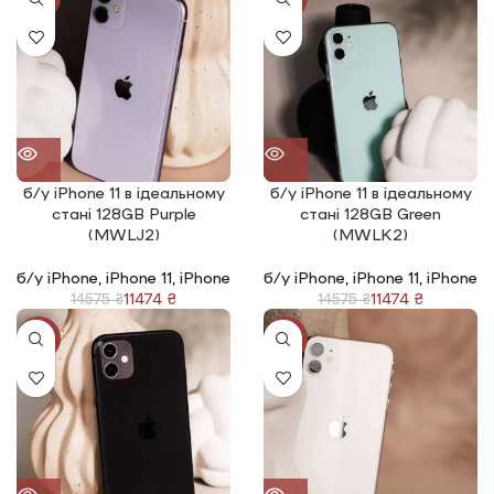
б/у iPhone 11 в ідеальному
б/у iPhone 11 в ідеальному
стані 128GB Purple
стані 128GB Green
(MWLJ2)
(MWLK2)
б/у iPhone
,
iPhone 11
,
iPhone
б/у iPhone
,
iPhone 11
,
iPhone
11474
₴
11474
₴
14575
₴
14575
₴
-21%
-21%