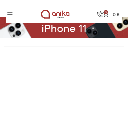
0
0
₴
iPhone 11