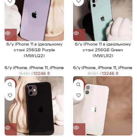
б/у iPhone 11 в ідеальному
б/у iPhone 11 в ідеальному
стані 256GB Purple
стані 256GB Green
(MWLQ2)
(MWLR2)
б/у iPhone
,
iPhone 11
,
iPhone
б/у iPhone
,
iPhone 11
,
iPhone
13246
₴
13246
₴
15461
₴
15461
₴
-14%
-14%