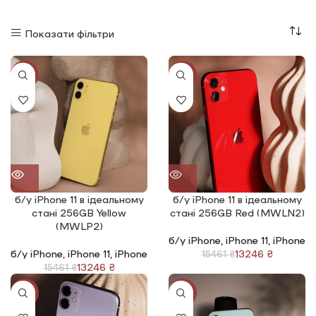
Показати фільтри
-14%
-14%
б/у iPhone 11 в ідеальному
б/у iPhone 11 в ідеальному
стані 256GB Yellow
стані 256GB Red (MWLN2)
(MWLP2)
б/у iPhone
,
iPhone 11
,
iPhone
б/у iPhone
,
iPhone 11
,
iPhone
13246
₴
15461
₴
13246
₴
15461
₴
-14%
-14%