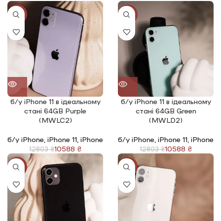
-17%
-17%
б/у iPhone 11 в ідеальному
б/у iPhone 11 в ідеальному
стані 64GB Purple
стані 64GB Green
(MWLC2)
(MWLD2)
б/у iPhone
,
iPhone 11
,
iPhone
б/у iPhone
,
iPhone 11
,
iPhone
10588
₴
10588
₴
12803
₴
12803
₴
-17%
-17%