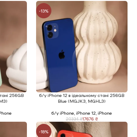
-13%
стані 256GB
б/у iPhone 12 в ідеальному стані 256GB
ЧИТАТИ ДАЛІ
M3)
Blue (MGJK3, MGHL3)
Phone
б/у iPhone
,
iPhone 12
,
iPhone
17676
₴
20334
₴
-18%