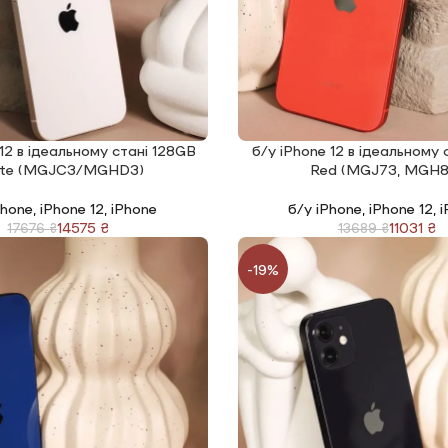
 12 в ідеальному стані 128GB
б/у iPhone 12 в ідеальному
І
ЧИТАТИ ДАЛІ
te (MGJC3/MGHD3)
Red (MGJ73, MGH8
Phone
,
iPhone 12
,
iPhone
б/у iPhone
,
iPhone 12
,
i
14575
₴
11031
₴
17676
₴
13689
₴
-19%