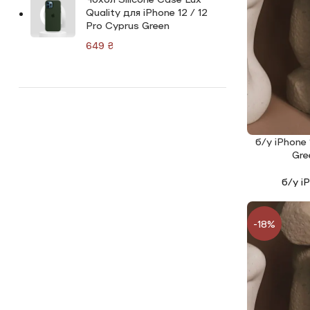
Quality для iPhone 12 / 12
Pro Cyprus Green
₴
б/у iPhone
ЧИТАТИ ДАЛ
Gre
б/у i
-18%