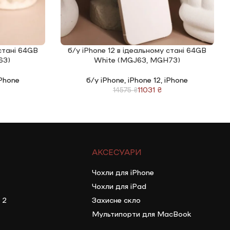
 стані 64GB
б/у iPhone 12 в ідеальному стані 64GB
ЧИТАТИ ДАЛІ
63)
White (MGJ63, MGH73)
Phone
б/у iPhone
,
iPhone 12
,
iPhone
11031
₴
14575
₴
АКСЕСУАРИ
Чохли для iPhone
Чохли для iPad
 2
Захисне скло
Мультипорти для MacBook