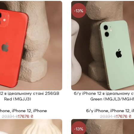
-13%
12 в ідеальному стані 256GB
б/у iPhone 12 в ідеальному 
І
ЧИТАТИ ДАЛІ
Red (MGJJ3)
Green (MGJL3/MGH
Phone
,
iPhone 12
,
iPhone
б/у iPhone
,
iPhone 12
,
i
17676
₴
17676
₴
20334
₴
20334
₴
-13%