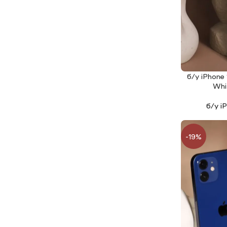
б/у iPhone
ЧИТАТИ ДАЛ
Whi
б/у i
-19%