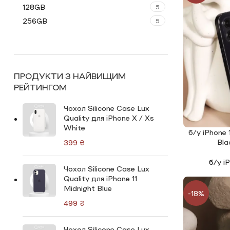
128GB
5
256GB
5
ПРОДУКТИ З НАЙВИЩИМ
РЕЙТИНГОМ
Чохол Silicone Сase Lux
Quality для iPhone X / Xs
White
б/у iPhone 
ЧИТАТИ ДАЛ
Bl
₴
б/у i
Чохол Silicone Сase Lux
Quality для iPhone 11
Midnight Blue
-18%
₴
Чохол Silicone Сase Lux