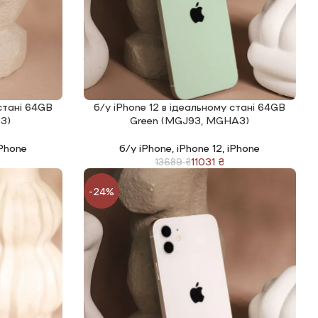
 стані 64GB
б/у iPhone 12 в ідеальному стані 64GB
ЧИТАТИ ДАЛІ
3)
Green (MGJ93, MGHA3)
Phone
б/у iPhone
,
iPhone 12
,
iPhone
11031
₴
13689
₴
-24%