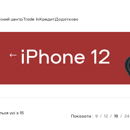
існий центр
Trade In
Кредит
Додатково
iPhone 12
ся усі з 15
Показати
9
12
18
24