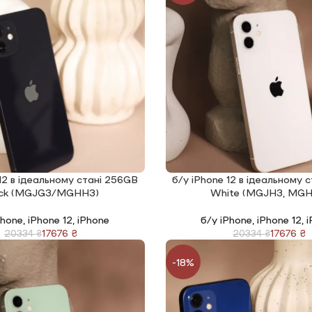
12 в ідеальному стані 256GB
б/у iPhone 12 в ідеальному 
І
ЧИТАТИ ДАЛІ
ack (MGJG3/MGHH3)
White (MGJH3, MGH
Phone
,
iPhone 12
,
iPhone
б/у iPhone
,
iPhone 12
,
i
17676
₴
17676
₴
20334
₴
20334
₴
-18%