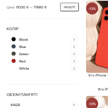
Ціна:
11030 ₴
—
17680 ₴
ФІЛЬТР
-13%
КОЛІР
Black
3
Blue
3
Green
3
Red
3
White
3
б/у iPhone 
ЧИТАТИ ДАЛ
б/у i
ОБ’ЄМ ПАМ’ЯТІ
-13%
64GB
5