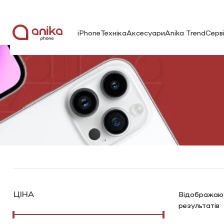
iPhone
Техніка
Аксесуари
Anika Trend
Серв
ЦІНА
Відображають
результатів