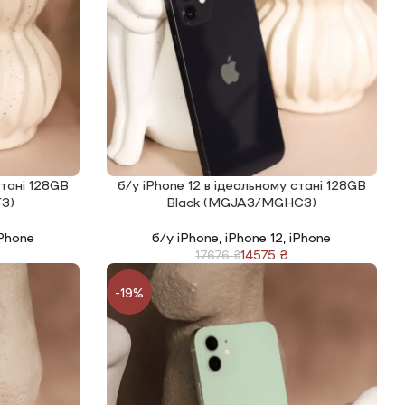
стані 128GB
б/у iPhone 12 в ідеальному стані 128GB
ЧИТАТИ ДАЛІ
3)
Black (MGJA3/MGHC3)
Phone
б/у iPhone
,
iPhone 12
,
iPhone
14575
₴
17676
₴
-19%