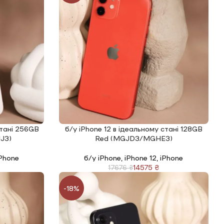
стані 256GB
б/у iPhone 12 в ідеальному стані 128GB
ЧИТАТИ ДАЛІ
J3)
Red (MGJD3/MGHE3)
Phone
б/у iPhone
,
iPhone 12
,
iPhone
14575
₴
17676
₴
-18%