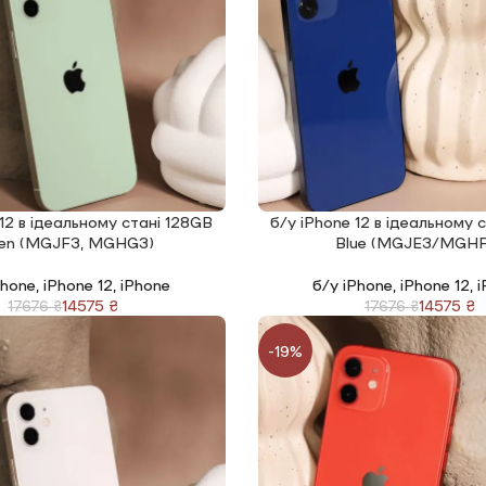
 12 в ідеальному стані 128GB
б/у iPhone 12 в ідеальному 
І
ЧИТАТИ ДАЛІ
en (MGJF3, MGHG3)
Blue (MGJE3/MGHF
Phone
,
iPhone 12
,
iPhone
б/у iPhone
,
iPhone 12
,
i
14575
₴
14575
₴
17676
₴
17676
₴
-19%