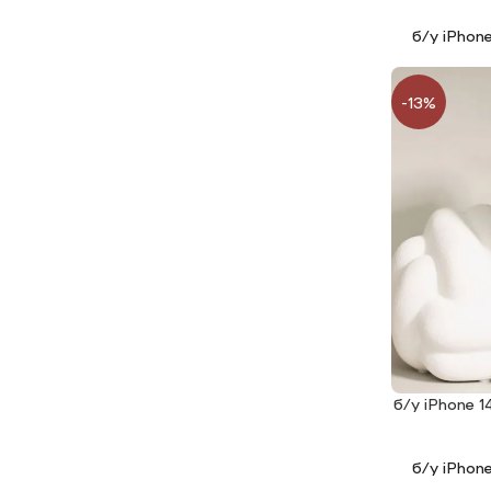
б/у iPhon
-13%
б/у iPhone 
ЧИТАТИ ДАЛ
б/у iPhon