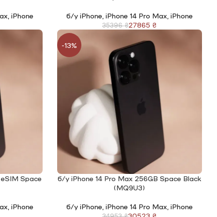
Max
,
iPhone
б/у iPhone
,
iPhone 14 Pro Max
,
iPhone
27865
₴
35396
₴
-13%
B eSIM Space
б/у iPhone 14 Pro Max 256GB Space Black
ЧИТАТИ ДАЛІ
(MQ9U3)
Max
,
iPhone
б/у iPhone
,
iPhone 14 Pro Max
,
iPhone
30523
₴
34953
₴