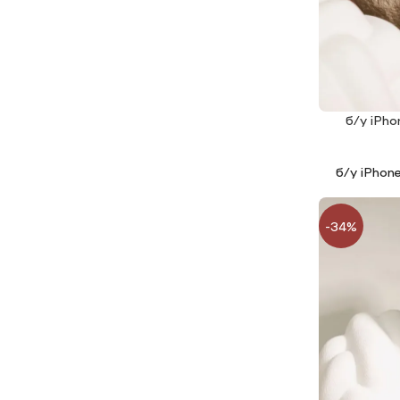
б/у iPho
ЧИТАТИ ДАЛ
б/у iPhon
-34%