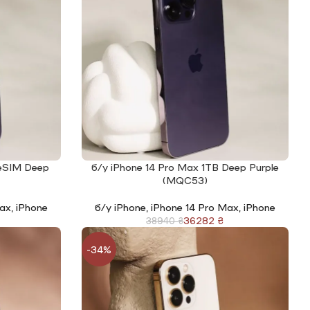
 eSIM Deep
б/у iPhone 14 Pro Max 1TB Deep Purple
ЧИТАТИ ДАЛІ
(MQC53)
Max
,
iPhone
б/у iPhone
,
iPhone 14 Pro Max
,
iPhone
36282
₴
38940
₴
-34%