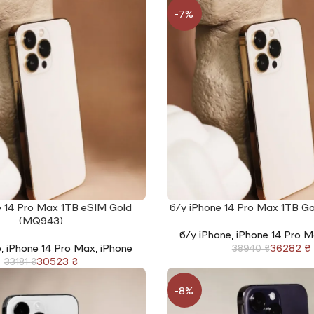
-7%
e 14 Pro Max 1TB eSIM Gold
б/у iPhone 14 Pro Max 1TB G
І
ЧИТАТИ ДАЛІ
(MQ943)
б/у iPhone
,
iPhone 14 Pro 
e
,
iPhone 14 Pro Max
,
iPhone
36282
₴
38940
₴
30523
₴
33181
₴
-8%