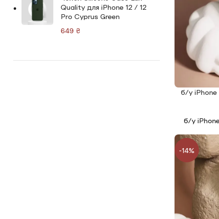
Quality для iPhone 12 / 12
Pro Cyprus Green
₴
б/у iPhone
ЧИТАТИ ДАЛ
б/у iPhon
-14%