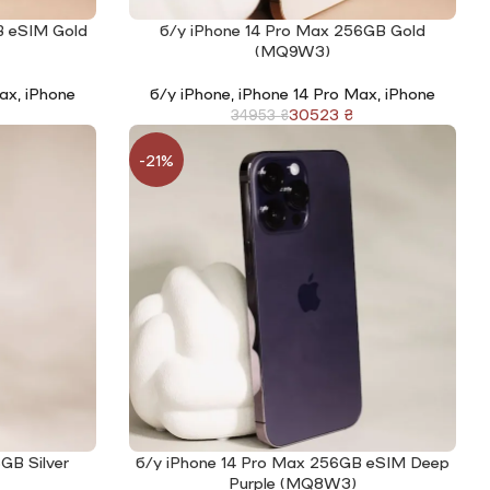
B eSIM Gold
б/у iPhone 14 Pro Max 256GB Gold
ЧИТАТИ ДАЛІ
(MQ9W3)
Max
,
iPhone
б/у iPhone
,
iPhone 14 Pro Max
,
iPhone
30523
₴
34953
₴
-21%
GB Silver
б/у iPhone 14 Pro Max 256GB eSIM Deep
ЧИТАТИ ДАЛІ
Purple (MQ8W3)