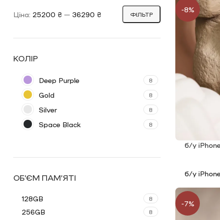
-8%
Ціна:
25200 ₴
—
36290 ₴
ФІЛЬТР
КОЛІР
Deep Purple
8
Gold
8
Silver
8
Space Black
8
б/у iPhon
ЧИТАТИ ДАЛ
б/у iPhon
ОБ’ЄМ ПАМ’ЯТІ
128GB
8
-7%
256GB
8