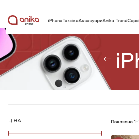
iPhone
Техніка
Аксесуари
Anika Trend
Серв
iP
ЦІНА
Показано 1–1