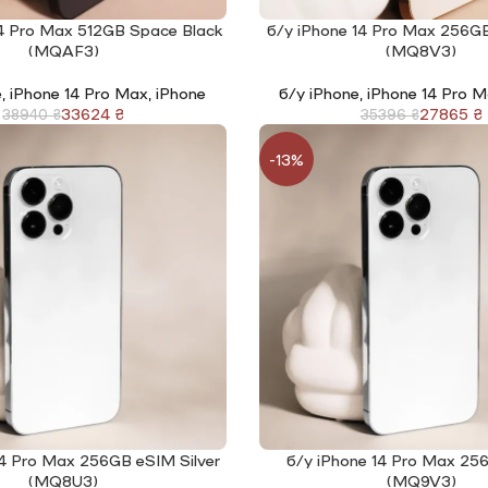
14 Pro Max 512GB Space Black
б/у iPhone 14 Pro Max 256G
І
ЧИТАТИ ДАЛІ
(MQAF3)
(MQ8V3)
e
,
iPhone 14 Pro Max
,
iPhone
б/у iPhone
,
iPhone 14 Pro 
33624
₴
27865
₴
38940
₴
35396
₴
-13%
14 Pro Max 256GB eSIM Silver
б/у iPhone 14 Pro Max 256
І
ЧИТАТИ ДАЛІ
(MQ8U3)
(MQ9V3)