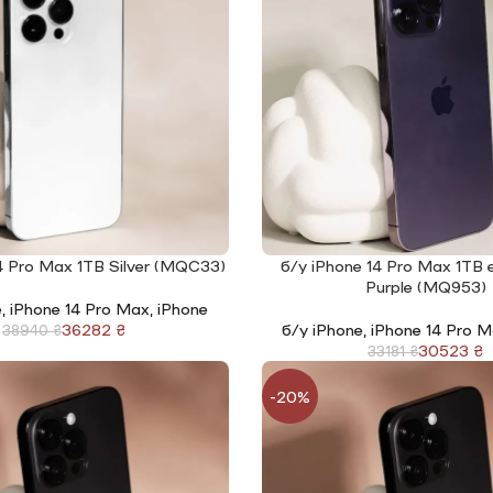
4 Pro Max 1TB Silver (MQC33)
б/у iPhone 14 Pro Max 1TB
І
ЧИТАТИ ДАЛІ
Purple (MQ953)
e
,
iPhone 14 Pro Max
,
iPhone
36282
₴
б/у iPhone
,
iPhone 14 Pro 
38940
₴
30523
₴
33181
₴
-20%