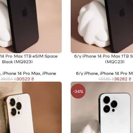
 14 Pro Max 1TB eSIM Space
б/у iPhone 14 Pro Max 1TB 
І
ЧИТАТИ ДАЛІ
Black (MQ923)
(MQC23)
e
,
iPhone 14 Pro Max
,
iPhone
б/у iPhone
,
iPhone 14 Pro 
30523
₴
36282
₴
38054
₴
45585
₴
-34%