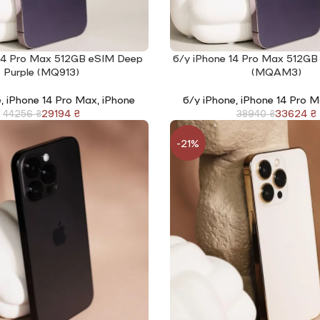
 14 Pro Max 512GB eSIM Deep
б/у iPhone 14 Pro Max 512GB
І
ЧИТАТИ ДАЛІ
Purple (MQ913)
(MQAM3)
e
,
iPhone 14 Pro Max
,
iPhone
б/у iPhone
,
iPhone 14 Pro 
29194
₴
33624
₴
44256
₴
38940
₴
-21%