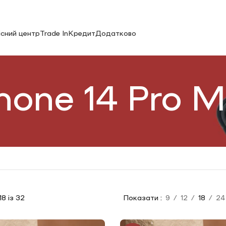
існий центр
Trade In
Кредит
Додатково
hone 14 Pro 
8 із 32
Показати
9
12
18
24