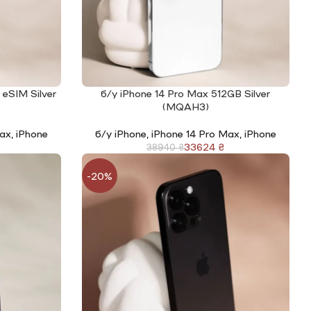
 eSIM Silver
б/у iPhone 14 Pro Max 512GB Silver
ЧИТАТИ ДАЛІ
(MQAH3)
Max
,
iPhone
б/у iPhone
,
iPhone 14 Pro Max
,
iPhone
33624
₴
38940
₴
-20%