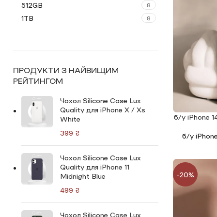
512GB
8
1TB
8
ПРОДУКТИ З НАЙВИЩИМ
РЕЙТИНГОМ
Чохол Silicone Сase Lux
Quality для iPhone X / Xs
б/у iPhone 1
ЧИТАТИ ДАЛ
White
₴
б/у iPhon
Чохол Silicone Сase Lux
Quality для iPhone 11
-20%
Midnight Blue
₴
Чохол Silicone Сase Lux