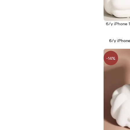
б/у iPhone
ЧИТАТИ ДАЛ
б/у iPhon
-14%