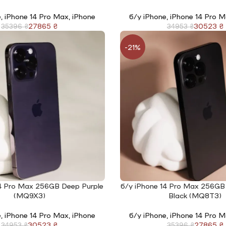
e
,
iPhone 14 Pro Max
,
iPhone
б/у iPhone
,
iPhone 14 Pro 
27865
₴
30523
₴
35396
₴
34953
₴
-21%
14 Pro Max 256GB Deep Purple
б/у iPhone 14 Pro Max 256G
І
ЧИТАТИ ДАЛІ
(MQ9X3)
Black (MQ8T3)
e
,
iPhone 14 Pro Max
,
iPhone
б/у iPhone
,
iPhone 14 Pro 
30523
₴
27865
₴
34953
₴
35396
₴