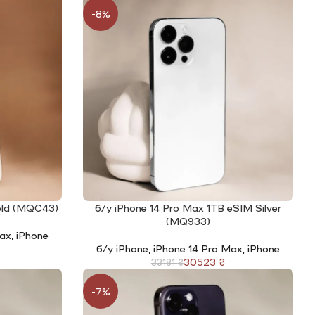
-8%
old (MQC43)
б/у iPhone 14 Pro Max 1TB eSIM Silver
ЧИТАТИ ДАЛІ
(MQ933)
Max
,
iPhone
б/у iPhone
,
iPhone 14 Pro Max
,
iPhone
30523
₴
33181
₴
-7%