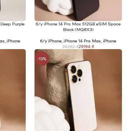
 Deep Purple
б/у iPhone 14 Pro Max 512GB eSIM Space
ЧИТАТИ ДАЛІ
Black (MQ8X3)
Max
,
iPhone
б/у iPhone
,
iPhone 14 Pro Max
,
iPhone
29194
₴
36282
₴
-13%