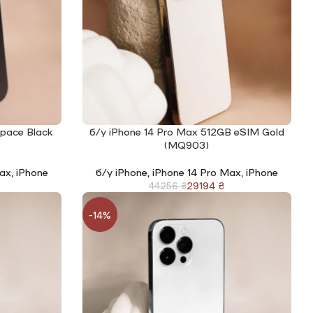
Space Black
б/у iPhone 14 Pro Max 512GB eSIM Gold
ЧИТАТИ ДАЛІ
(MQ903)
Max
,
iPhone
б/у iPhone
,
iPhone 14 Pro Max
,
iPhone
29194
₴
44256
₴
-14%