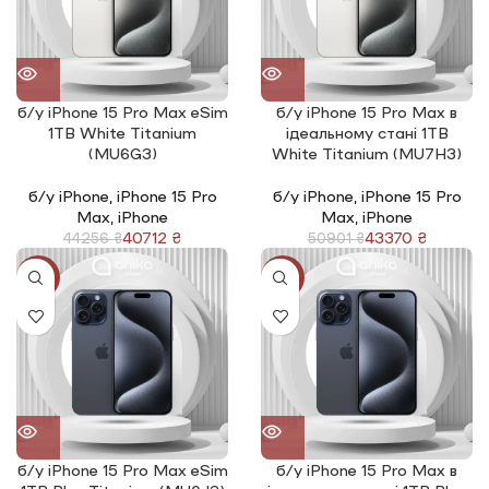
б/у iPhone 15 Pro Max eSim
б/у iPhone 15 Pro Max в
1TB White Titanium
ідеальному стані 1TB
(MU6G3)
White Titanium (MU7H3)
б/у iPhone
,
iPhone 15 Pro
б/у iPhone
,
iPhone 15 Pro
Max
,
iPhone
Max
,
iPhone
40712
₴
43370
₴
44256
₴
50901
₴
-8%
-15%
б/у iPhone 15 Pro Max eSim
б/у iPhone 15 Pro Max в