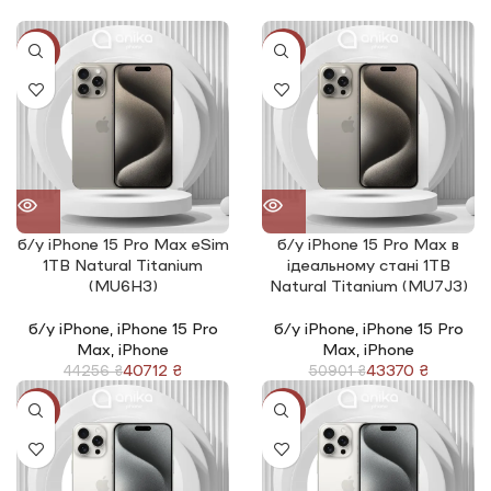
-8%
-15%
б/у iPhone 15 Pro Max eSim
б/у iPhone 15 Pro Max в
1TB Natural Titanium
ідеальному стані 1TB
(MU6H3)
Natural Titanium (MU7J3)
б/у iPhone
,
iPhone 15 Pro
б/у iPhone
,
iPhone 15 Pro
Max
,
iPhone
Max
,
iPhone
40712
₴
43370
₴
44256
₴
50901
₴
-8%
-15%