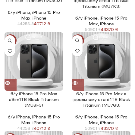
1TB Blue Titanium (MU6J3)
ідеальному стані 1TB Blue
Titanium (MU7K3)
б/у iPhone
,
iPhone 15 Pro
Max
,
iPhone
б/у iPhone
,
iPhone 15 Pro
40712
₴
Max
,
iPhone
44256
₴
43370
₴
50901
₴
-8%
-15%
б/у iPhone 15 Pro Max
б/у iPhone 15 Pro Max в
eSim1TB Black Titanium
ідеальному стані 1TB Black
(MU6F3)
Titanium (MU7G3)
б/у iPhone
,
iPhone 15 Pro
б/у iPhone
,
iPhone 15 Pro
Max
,
iPhone
Max
,
iPhone
40712
₴
43370
₴
44256
₴
50901
₴