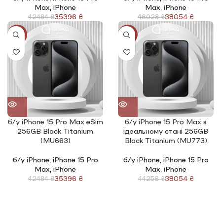
Max
,
iPhone
Max
,
iPhone
35396
₴
38054
₴
42484
₴
46028
₴
-17%
-14%
б/у iPhone 15 Pro Max eSim
б/у iPhone 15 Pro Max в
256GB Black Titanium
ідеальному стані 256GB
(MU663)
Black Titanium (MU773)
б/у iPhone
,
iPhone 15 Pro
б/у iPhone
,
iPhone 15 Pro
Max
,
iPhone
Max
,
iPhone
35396
₴
38054
₴
42484
₴
44256
₴