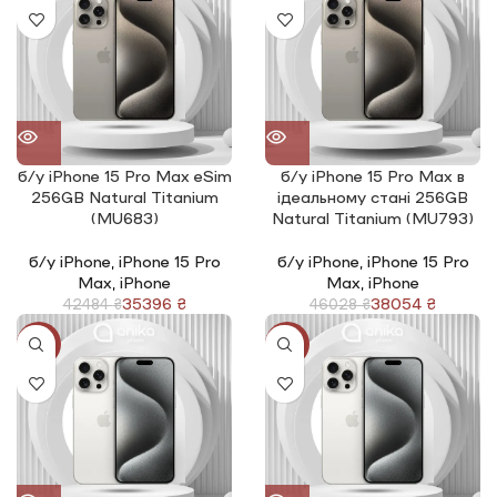
б/у iPhone 15 Pro Max eSim
б/у iPhone 15 Pro Max в
256GB Natural Titanium
ідеальному стані 256GB
(MU683)
Natural Titanium (MU793)
б/у iPhone
,
iPhone 15 Pro
б/у iPhone
,
iPhone 15 Pro
Max
,
iPhone
Max
,
iPhone
35396
₴
38054
₴
42484
₴
46028
₴
-17%
-17%