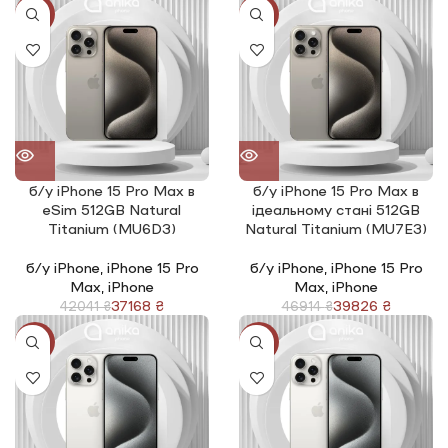
-12%
-15%
б/у iPhone 15 Pro Max в
б/у iPhone 15 Pro Max в
eSim 512GB Natural
ідеальному стані 512GB
Titanium (MU6D3)
Natural Titanium (MU7E3)
б/у iPhone
,
iPhone 15 Pro
б/у iPhone
,
iPhone 15 Pro
Max
,
iPhone
Max
,
iPhone
37168
₴
39826
₴
42041
₴
46914
₴
-12%
-15%