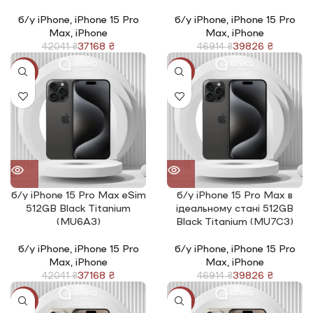
б/у iPhone
,
iPhone 15 Pro
б/у iPhone
,
iPhone 15 Pro
Max
,
iPhone
Max
,
iPhone
37168
₴
39826
₴
42041
₴
46914
₴
-12%
-15%
б/у iPhone 15 Pro Max eSim
б/у iPhone 15 Pro Max в
512GB Black Titanium
ідеальному стані 512GB
(MU6A3)
Black Titanium (MU7C3)
б/у iPhone
,
iPhone 15 Pro
б/у iPhone
,
iPhone 15 Pro
Max
,
iPhone
Max
,
iPhone
37168
₴
39826
₴
42041
₴
46914
₴
-17%
-17%