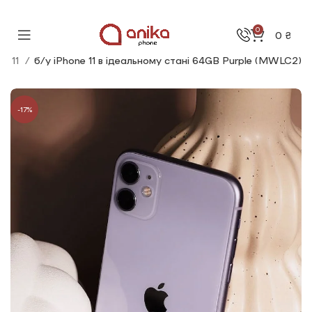
0
0
₴
ne 11
б/у iPhone 11 в ідеальному стані 64GB Purple (MWLC2)
-17%