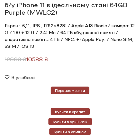
б/у iPhone 11 в ідеальному стані 64GB
Purple (MWLC2)
Екран ( 6,1″ , IPS , 1792×828) / Apple A13 Bionic / камера: 12
(f / 1.8) + 12 (f / 2.4) Мп / 64 ГБ вбудованої пам’яті /
оперативна пам’ять: 4 ГБ / NFC: + (Apple Pay) / Nano SIM,
eSIM / iOS 13
12803
₴
10588
₴
В улюблені
Передзамовити
Купити в кредит
Купити в один клік
Купити з обміном