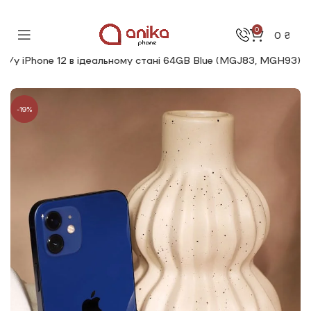
0
0
₴
б/у iPhone 12 в ідеальному стані 64GB Blue (MGJ83, MGH93)
-19%