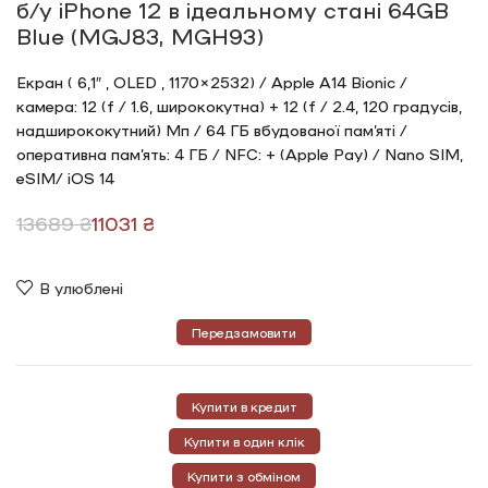
б/у iPhone 12 в ідеальному стані 64GB
Blue (MGJ83, MGH93)
Екран ( 6,1″ , OLED , 1170×2532) / Apple A14 Bionic /
камера: 12 (f / 1.6, ширококутна) + 12 (f / 2.4, 120 градусів,
надширококутний) Мп / 64 ГБ вбудованої пам’яті /
оперативна пам’ять: 4 ГБ / NFC: + (Apple Pay) / Nano SIM,
eSIM/ iOS 14
13689
₴
11031
₴
В улюблені
Передзамовити
Купити в кредит
Купити в один клік
Купити з обміном