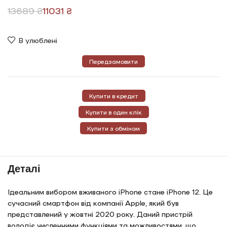
13689
₴
11031
₴
В улюблені
Передзамовити
Купити в кредит
Купити в один клік
Купити з обміном
Деталі
Ідеальним вибором вживаного iPhone стане iPhone 12. Це
сучасний смартфон від компанії Apple, який був
представлений у жовтні 2020 року. Даний пристрій
володіє численними функціями та можливостями, що