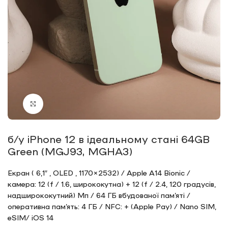
Click to enlarge
б/у iPhone 12 в ідеальному стані 64GB
Green (MGJ93, MGHA3)
Екран ( 6,1″ , OLED , 1170×2532) / Apple A14 Bionic /
камера: 12 (f / 1.6, ширококутна) + 12 (f / 2.4, 120 градусів,
надширококутний) Мп / 64 ГБ вбудованої пам’яті /
оперативна пам’ять: 4 ГБ / NFC: + (Apple Pay) / Nano SIM,
eSIM/ iOS 14