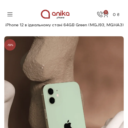
0
0
₴
/у iPhone 12 в ідеальному стані 64GB Green (MGJ93, MGHA3)
-19%