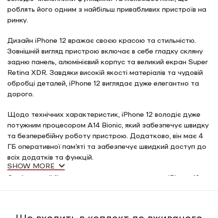
роблять його одним з найбільш привабливих пристроїв на
ринку.
Дизайн iPhone 12 вражає своєю красою та стильністю.
Зовнішній вигляд пристрою включає в себе гладку скляну
задню панель, алюмінієвий корпус та великий екран Super
Retina XDR. Завдяки високій якості матеріалів та чудовій
обробці деталей, iPhone 12 виглядає дуже елегантно та
дорого.
Щодо технічних характеристик, iPhone 12 володіє дуже
потужним процесором A14 Bionic, який забезпечує швидку
та безперебійну роботу пристрою. Додатково, він має 4
ГБ оперативної пам’яті та забезпечує швидкий доступ до
всіх додатків та функцій.
SHOW MORE
Однією з найбільш вражаючих характеристик iPhone 12 є
його камера. Присутня тут дві камери: основна камера на
12 мегапікселів та ширококутна камера на 12 мегапікселів.
Вони дозволяють робити якісні фотографії та відео навіть
Що входить в коплект до вживаного