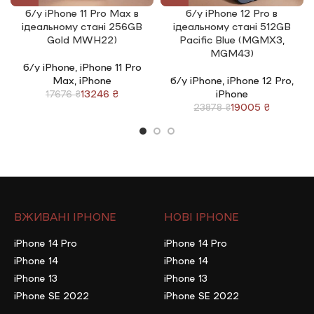
Опрацюємо замовлення менше ніж за 60 хвилин та
б/у iPhone 11 Pro Max в
б/у iPhone 12 Pro в
ідеальному стані 256GB
ідеальному стані 512GB
здійснимо відправку впродовж 48 годин
Gold MWH22)
Pacific Blue (MGMX3,
MGM43)
Також ви самостійно можете забрати замовлення у нашій
б/у iPhone
,
iPhone 11 Pro
студії «Anika Phone» в м. Чернівці по вул. Небесної Сотні, 17
Max
,
iPhone
б/у iPhone
,
iPhone 12 Pro
,
протягом трьох днів без авансу та протягом 10 днів з
13246
₴
iPhone
17676
₴
авансом або передоплатою
19005
₴
23878
₴
3. Обмін без меж
Легко обмінюйте свій старий ґаджет на новий з доплатою
з будь-якого міста України. Оцінка займає всього 10
хвилин
4. Збереження ваших даних
ВЖИВАНІ IPHONE
НОВІ IPHONE
У студії «Anika Phone» всі налаштування вашого нового
ґаджету здійснюються безкоштовно. Сюди відносяться:
iPhone 14 Pro
iPhone 14 Pro
– створення iCloud
iPhone 14
iPhone 14
– підключення Apple Store
iPhone 13
iPhone 13
– перекидування даних зі старого на новий
iPhone SE 2022
iPhone SE 2022
5. Гарантований подарунок