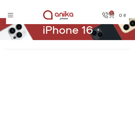
0
0
₴
iPhone 16