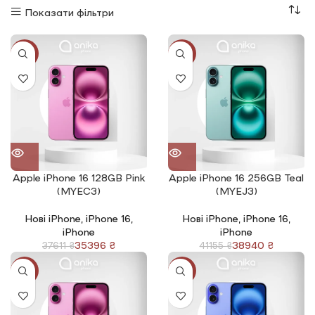
Показати фільтри
-6%
-5%
Apple iPhone 16 128GB Pink
Apple iPhone 16 256GB Teal
(MYEC3)
(MYEJ3)
Нові iPhone
,
iPhone 16
,
Нові iPhone
,
iPhone 16
,
iPhone
iPhone
35396
₴
38940
₴
37611
₴
41155
₴
-5%
-5%