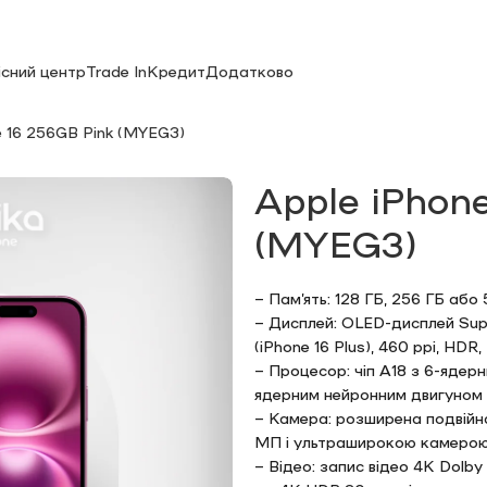
існий центр
Trade In
Кредит
Додатково
e 16 256GB Pink (MYEG3)
Apple iPhon
(MYEG3)
– Пам’ять: 128 ГБ, 256 ГБ або 
– Дисплей: OLED-дисплей Supe
(iPhone 16 Plus), 460 ppi, HDR,
– Процесор: чіп A18 з 6-ядер
ядерним нейронним двигуном
– Камера: розширена подвійн
МП і ультраширокою камеро
– Відео: запис відео 4K Dolby