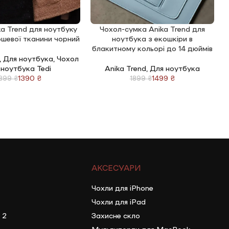
a Trend для ноутбуку
Чохол-сумка Anika Trend для
КОШИК
ДОДАТИ В КОШИК
Д
юшевої тканини чорний
ноутбука з екошкіри в
н
блакитному кольорі до 14 дюймів
,
Для ноутбука
,
Чохол
 ноутбука Tedi
Anika Trend
,
Для ноутбука
1390
₴
1499
₴
1899
₴
1899
₴
АКСЕСУАРИ
Чохли для iPhone
Чохли для iPad
 2
Захисне скло