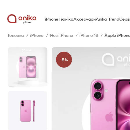
iPhone
Техніка
Аксесуари
Anika Trend
Серв
Головна
iPhone
Нові iPhone
iPhone 16
Apple iPhon
-5%