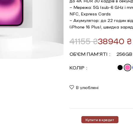
до 4K HDR 30 кадрів в секунд
– Мережа: 5G (sub-6 GHz і mmW
NFC, Express Cards
– Акумулятор: до 22 годин від
(iPhone 16 Plus), швидка зар
41155
₴
38940
₴
ОБ’ЄМ ПАМ’ЯТІ
256GB
КОЛІР
В улюблені
Купити в кредит