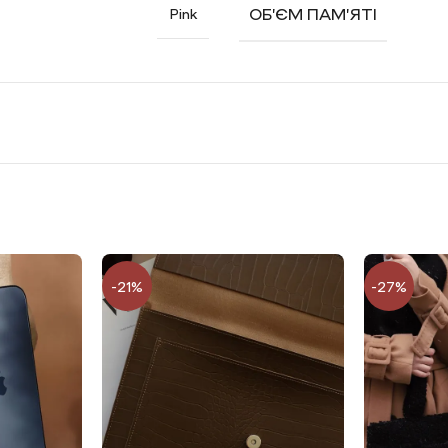
ОБ’ЄМ ПАМ’ЯТІ
Pink
пропозиціями від наших партнерів:
12/24/36 місяців до 100000 грн. Кредитування оформлюється у н
термін до 36 місяць та на той бюджет, який вам відкритий у с
 ліміт на оплату частинами у Mono
-21%
-27%
 цю суму на 12 місяців з мінімального комісією 2,5%. Важливо