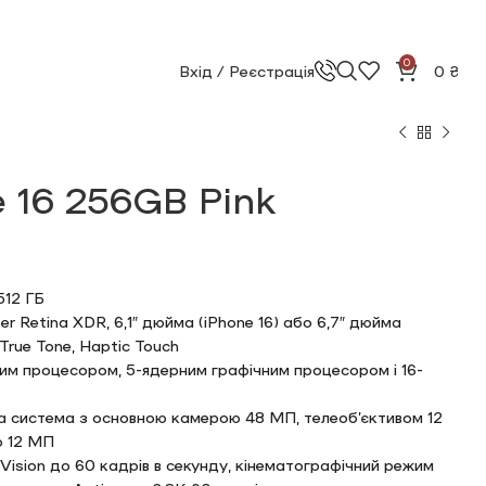
0
Вхід / Реєстрація
0
₴
e 16 256GB Pink
₴
₴
₴
₴
512 ГБ
r Retina XDR, 6,1″ дюйма (iPhone 16) або 6,7″ дюйма
 True Tone, Haptic Touch
ним процесором, 5-ядерним графічним процесором і 16-
а система з основною камерою 48 МП, телеоб’єктивом 12
ю 12 МП
 Vision до 60 кадрів в секунду, кінематографічний режим