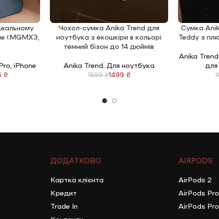
ідеальному
Чохол-сумка Anika Trend для
Сумка Anik
ДОДАТИ В КОШИК
ДОДАТИ В 
lue (MGMX3,
ноутбука з екошкіри в кольорі
Teddy з пл
темний бізон до 14 дюймів
Anika Trend
 Pro
,
iPhone
Anika Trend
,
Для ноутбука
для
5
₴
1499
₴
1899
₴
ДОДАТКОВО
AIRPODS
Картка клієнта
AirPods 2
Кредит
AirPods Pro
Trade In
AirPods Pro